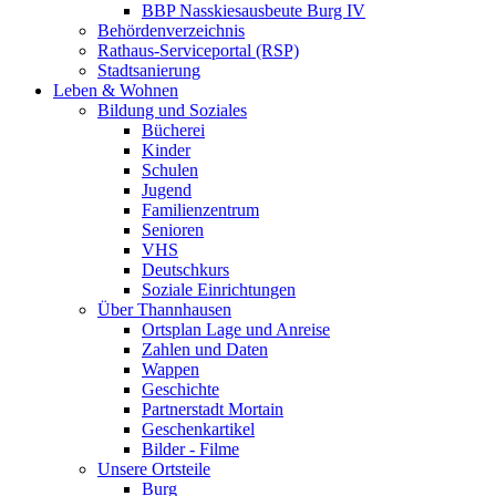
BBP Nasskiesausbeute Burg IV
Behördenverzeichnis
Rathaus-Serviceportal (RSP)
Stadtsanierung
Leben & Wohnen
Bildung und Soziales
Bücherei
Kinder
Schulen
Jugend
Familienzentrum
Senioren
VHS
Deutschkurs
Soziale Einrichtungen
Über Thannhausen
Ortsplan Lage und Anreise
Zahlen und Daten
Wappen
Geschichte
Partnerstadt Mortain
Geschenkartikel
Bilder - Filme
Unsere Ortsteile
Burg