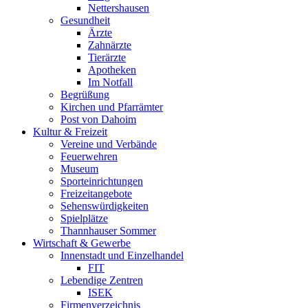
Nettershausen
Gesundheit
Ärzte
Zahnärzte
Tierärzte
Apotheken
Im Notfall
Begrüßung
Kirchen und Pfarrämter
Post von Dahoim
Kultur & Freizeit
Vereine und Verbände
Feuerwehren
Museum
Sporteinrichtungen
Freizeitangebote
Sehenswürdigkeiten
Spielplätze
Thannhauser Sommer
Wirtschaft & Gewerbe
Innenstadt und Einzelhandel
FIT
Lebendige Zentren
ISEK
Firmenverzeichnis