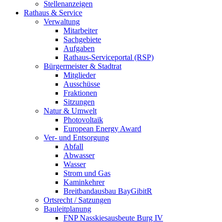
Stellenanzeigen
Rathaus & Service
Verwaltung
Mitarbeiter
Sachgebiete
Aufgaben
Rathaus-Serviceportal (RSP)
Bürgermeister & Stadtrat
Mitglieder
Ausschüsse
Fraktionen
Sitzungen
Natur & Umwelt
Photovoltaik
European Energy Award
Ver- und Entsorgung
Abfall
Abwasser
Wasser
Strom und Gas
Kaminkehrer
Breitbandausbau BayGibitR
Ortsrecht / Satzungen
Bauleitplanung
FNP Nasskiesausbeute Burg IV