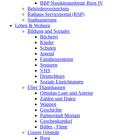
BBP Nasskiesausbeute Burg IV
Behördenverzeichnis
Rathaus-Serviceportal (RSP)
Stadtsanierung
Leben & Wohnen
Bildung und Soziales
Bücherei
Kinder
Schulen
Jugend
Familienzentrum
Senioren
VHS
Deutschkurs
Soziale Einrichtungen
Über Thannhausen
Ortsplan Lage und Anreise
Zahlen und Daten
Wappen
Geschichte
Partnerstadt Mortain
Geschenkartikel
Bilder - Filme
Unsere Ortsteile
Burg