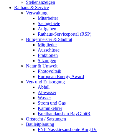
Stellenanzeigen
Rathaus & Service
Verwaltung
Mitarbeiter
Sachgebiete
Aufgaben
Rathaus-Serviceportal (RSP)
Bürgermeister & Stadtrat
Mitglieder
Ausschüsse
Fraktionen
Sitzungen
Natur & Umwelt
Photovoltaik
European Energy Award
Ver- und Entsorgung
Abfall
Abwasser
Wasser
Strom und Gas
Kaminkehrer
Breitbandausbau BayGibitR
Ortsrecht / Satzungen
Bauleitplanung
FNP Nasskiesausbeute Burg IV