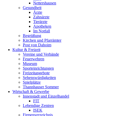
Nettershausen
Gesundheit
Ärzte
Zahnärzte
Tierärzte
Apotheken
Im Notfall
Begrüßung
Kirchen und Pfarrämter
Post von Dahoim
Kultur & Freizeit
Vereine und Verbände
Feuerwehren
Museum
Sporteinrichtungen
Freizeitangebote
Sehenswürdigkeiten
Spielplätze
Thannhauser Sommer
Wirtschaft & Gewerbe
Innenstadt und Einzelhandel
FIT
Lebendige Zentren
ISEK
Firmenverzeichnis