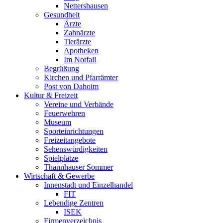
Nettershausen
Gesundheit
Ärzte
Zahnärzte
Tierärzte
Apotheken
Im Notfall
Begrüßung
Kirchen und Pfarrämter
Post von Dahoim
Kultur & Freizeit
Vereine und Verbände
Feuerwehren
Museum
Sporteinrichtungen
Freizeitangebote
Sehenswürdigkeiten
Spielplätze
Thannhauser Sommer
Wirtschaft & Gewerbe
Innenstadt und Einzelhandel
FIT
Lebendige Zentren
ISEK
Firmenverzeichnis