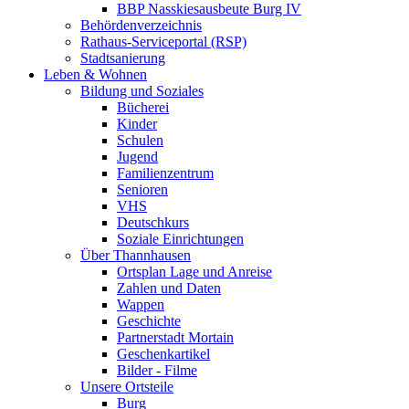
BBP Nasskiesausbeute Burg IV
Behördenverzeichnis
Rathaus-Serviceportal (RSP)
Stadtsanierung
Leben & Wohnen
Bildung und Soziales
Bücherei
Kinder
Schulen
Jugend
Familienzentrum
Senioren
VHS
Deutschkurs
Soziale Einrichtungen
Über Thannhausen
Ortsplan Lage und Anreise
Zahlen und Daten
Wappen
Geschichte
Partnerstadt Mortain
Geschenkartikel
Bilder - Filme
Unsere Ortsteile
Burg