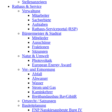
Stellenanzeigen
Rathaus & Service
Verwaltung
Mitarbeiter
Sachgebiete
Aufgaben
Rathaus-Serviceportal (RSP)
Bürgermeister & Stadtrat
Mitglieder
Ausschüsse
Fraktionen
Sitzungen
Natur & Umwelt
Photovoltaik
European Energy Award
Ver- und Entsorgung
Abfall
Abwasser
Wasser
Strom und Gas
Kaminkehrer
Breitbandausbau BayGibitR
Ortsrecht / Satzungen
Bauleitplanung
FNP Nasskiesausbeute Burg IV