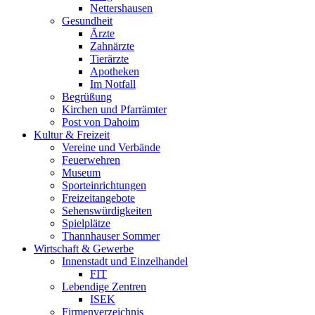
Nettershausen
Gesundheit
Ärzte
Zahnärzte
Tierärzte
Apotheken
Im Notfall
Begrüßung
Kirchen und Pfarrämter
Post von Dahoim
Kultur & Freizeit
Vereine und Verbände
Feuerwehren
Museum
Sporteinrichtungen
Freizeitangebote
Sehenswürdigkeiten
Spielplätze
Thannhauser Sommer
Wirtschaft & Gewerbe
Innenstadt und Einzelhandel
FIT
Lebendige Zentren
ISEK
Firmenverzeichnis