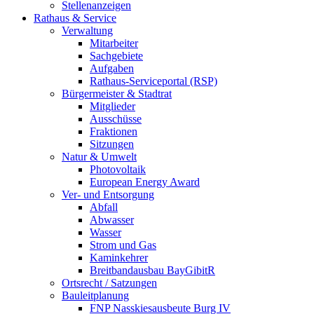
Stellenanzeigen
Rathaus & Service
Verwaltung
Mitarbeiter
Sachgebiete
Aufgaben
Rathaus-Serviceportal (RSP)
Bürgermeister & Stadtrat
Mitglieder
Ausschüsse
Fraktionen
Sitzungen
Natur & Umwelt
Photovoltaik
European Energy Award
Ver- und Entsorgung
Abfall
Abwasser
Wasser
Strom und Gas
Kaminkehrer
Breitbandausbau BayGibitR
Ortsrecht / Satzungen
Bauleitplanung
FNP Nasskiesausbeute Burg IV