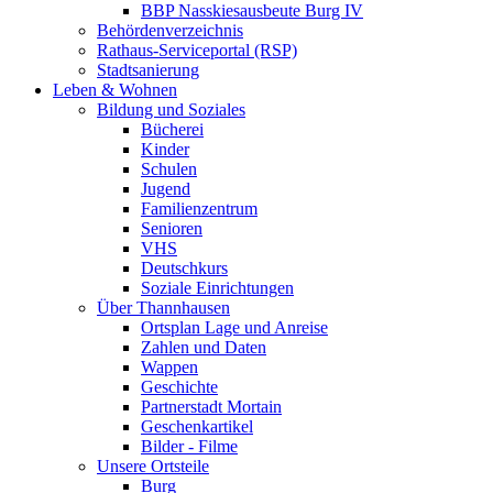
BBP Nasskiesausbeute Burg IV
Behördenverzeichnis
Rathaus-Serviceportal (RSP)
Stadtsanierung
Leben & Wohnen
Bildung und Soziales
Bücherei
Kinder
Schulen
Jugend
Familienzentrum
Senioren
VHS
Deutschkurs
Soziale Einrichtungen
Über Thannhausen
Ortsplan Lage und Anreise
Zahlen und Daten
Wappen
Geschichte
Partnerstadt Mortain
Geschenkartikel
Bilder - Filme
Unsere Ortsteile
Burg