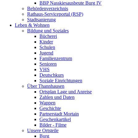
BBP Nasskiesausbeute Burg IV
Behördenverzeichnis
Rathaus-Serviceportal (RSP)
Stadtsanierung
Leben & Wohnen
Bildung und Soziales
Bücherei
Kinder
Schulen
Jugend
Familienzentrum
Senioren
VHS
Deutschkurs
Soziale Einrichtungen
Über Thannhausen
Ortsplan Lage und Anreise
Zahlen und Daten
Wappen
Geschichte
Partnerstadt Mortain
Geschenkartikel
Bilder - Filme
Unsere Ortsteile
Burg