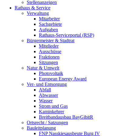
Stellenanzeigen
Rathaus & Service
Verwaltung
Mitarbeiter
Sachgebiete
Aufgaben
Rathaus-Serviceportal (RSP)
Bürgermeister & Stadtrat
Mitglieder
Ausschüsse
Fraktionen
Sitzungen
Natur & Umwelt
Photovoltaik
European Energy Award
Ver- und Entsorgung
Abfall
Abwasser
Wasser
Strom und Gas
Kaminkehrer
Breitbandausbau BayGibitR
Ortsrecht / Satzungen
Bauleitplanung
FNP Nasskiesausbeute Burg IV