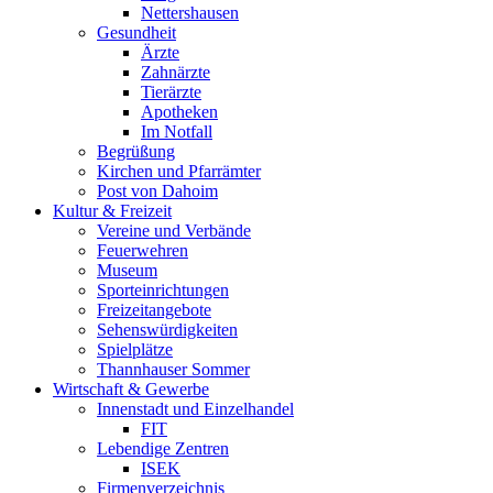
Nettershausen
Gesundheit
Ärzte
Zahnärzte
Tierärzte
Apotheken
Im Notfall
Begrüßung
Kirchen und Pfarrämter
Post von Dahoim
Kultur & Freizeit
Vereine und Verbände
Feuerwehren
Museum
Sporteinrichtungen
Freizeitangebote
Sehenswürdigkeiten
Spielplätze
Thannhauser Sommer
Wirtschaft & Gewerbe
Innenstadt und Einzelhandel
FIT
Lebendige Zentren
ISEK
Firmenverzeichnis