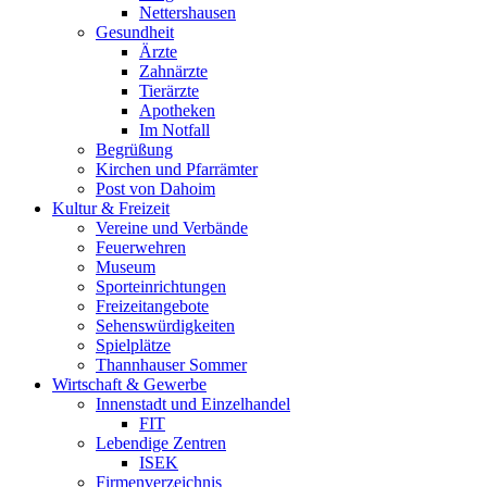
Nettershausen
Gesundheit
Ärzte
Zahnärzte
Tierärzte
Apotheken
Im Notfall
Begrüßung
Kirchen und Pfarrämter
Post von Dahoim
Kultur & Freizeit
Vereine und Verbände
Feuerwehren
Museum
Sporteinrichtungen
Freizeitangebote
Sehenswürdigkeiten
Spielplätze
Thannhauser Sommer
Wirtschaft & Gewerbe
Innenstadt und Einzelhandel
FIT
Lebendige Zentren
ISEK
Firmenverzeichnis