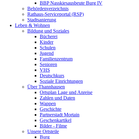
BBP Nasskiesausbeute Burg IV
Behördenverzeichnis
Rathaus-Serviceportal (RSP)
Stadtsanierung
Leben & Wohnen
Bildung und Soziales
Bücherei
Kinder
Schulen
Jugend
Familienzentrum
Senioren
VHS
Deutschkurs
Soziale Einrichtungen
Über Thannhausen
Ortsplan Lage und Anreise
Zahlen und Daten
Wappen
Geschichte
Partnerstadt Mortain
Geschenkartikel
Bilder - Filme
Unsere Ortsteile
Burg