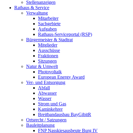
Stellenanzeigen
Rathaus & Service
Verwaltung
Mitarbeiter
Sachgebiete
Aufgaben
Rathaus-Serviceportal (RSP)
Bürgermeister & Stadtrat
Mitglieder
Ausschüsse
Fraktionen
Sitzungen
Natur & Umwelt
Photovoltaik
European Energy Award
Ver- und Entsorgung
Abfall
Abwasser
Wasser
Strom und Gas
Kaminkehrer
Breitbandausbau BayGibitR
Ortsrecht / Satzungen
Bauleitplanung
FNP Nasskiesausbeute Burg IV