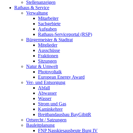
Stellenanzeigen
Rathaus & Service
Verwaltung
Mitarbeiter
Sachgebiete
Aufgaben
Rathaus-Serviceportal (RSP)
Bürgermeister & Stadtrat
Mitglieder
Ausschüsse
Fraktionen
Sitzungen
Natur & Umwelt
Photovoltaik
European Energy Award
Ver- und Entsorgung
Abfall
Abwasser
Wasser
Strom und Gas
Kaminkehrer
Breitbandausbau BayGibitR
Ortsrecht / Satzungen
Bauleitplanung
FNP Nasskiesausbeute Burg IV