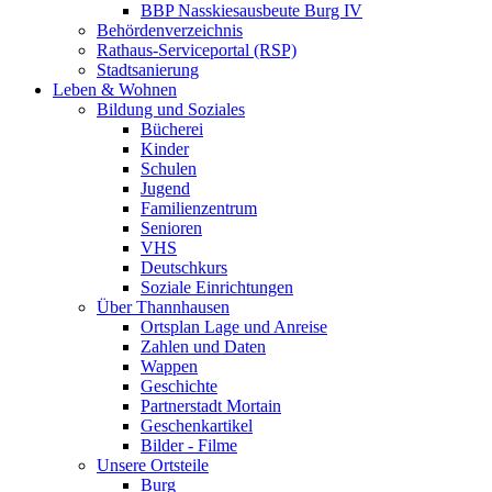
BBP Nasskiesausbeute Burg IV
Behördenverzeichnis
Rathaus-Serviceportal (RSP)
Stadtsanierung
Leben & Wohnen
Bildung und Soziales
Bücherei
Kinder
Schulen
Jugend
Familienzentrum
Senioren
VHS
Deutschkurs
Soziale Einrichtungen
Über Thannhausen
Ortsplan Lage und Anreise
Zahlen und Daten
Wappen
Geschichte
Partnerstadt Mortain
Geschenkartikel
Bilder - Filme
Unsere Ortsteile
Burg