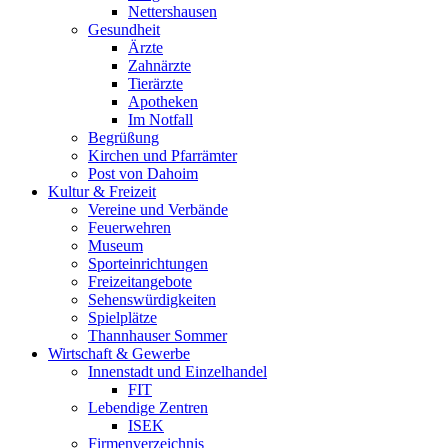
Nettershausen
Gesundheit
Ärzte
Zahnärzte
Tierärzte
Apotheken
Im Notfall
Begrüßung
Kirchen und Pfarrämter
Post von Dahoim
Kultur & Freizeit
Vereine und Verbände
Feuerwehren
Museum
Sporteinrichtungen
Freizeitangebote
Sehenswürdigkeiten
Spielplätze
Thannhauser Sommer
Wirtschaft & Gewerbe
Innenstadt und Einzelhandel
FIT
Lebendige Zentren
ISEK
Firmenverzeichnis