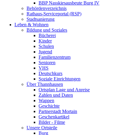
BBP Nasskiesausbeute Burg IV
Behördenverzeichnis
Rathaus-Serviceportal (RSP)
Stadtsanierung
Leben & Wohnen
Bildung und Soziales
Bücherei
Kinder
Schulen
Jugend
Familienzentrum
Senioren
VHS
Deutschkurs
Soziale Einrichtungen
Über Thannhausen
Ortsplan Lage und Anreise
Zahlen und Daten
Wappen
Geschichte
Partnerstadt Mortain
Geschenkartikel
Bilder - Filme
Unsere Ortsteile
Burg