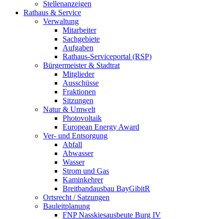
Stellenanzeigen
Rathaus & Service
Verwaltung
Mitarbeiter
Sachgebiete
Aufgaben
Rathaus-Serviceportal (RSP)
Bürgermeister & Stadtrat
Mitglieder
Ausschüsse
Fraktionen
Sitzungen
Natur & Umwelt
Photovoltaik
European Energy Award
Ver- und Entsorgung
Abfall
Abwasser
Wasser
Strom und Gas
Kaminkehrer
Breitbandausbau BayGibitR
Ortsrecht / Satzungen
Bauleitplanung
FNP Nasskiesausbeute Burg IV