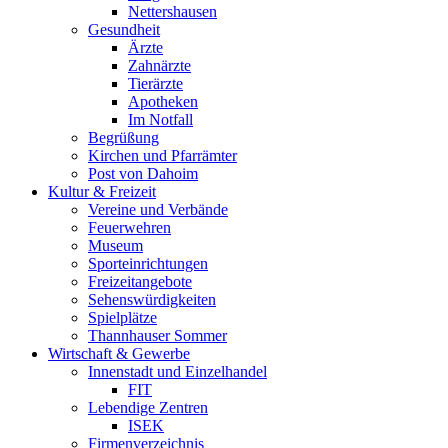
Nettershausen
Gesundheit
Ärzte
Zahnärzte
Tierärzte
Apotheken
Im Notfall
Begrüßung
Kirchen und Pfarrämter
Post von Dahoim
Kultur & Freizeit
Vereine und Verbände
Feuerwehren
Museum
Sporteinrichtungen
Freizeitangebote
Sehenswürdigkeiten
Spielplätze
Thannhauser Sommer
Wirtschaft & Gewerbe
Innenstadt und Einzelhandel
FIT
Lebendige Zentren
ISEK
Firmenverzeichnis