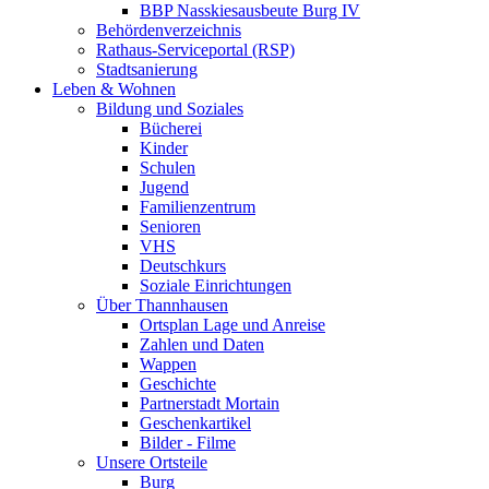
BBP Nasskiesausbeute Burg IV
Behördenverzeichnis
Rathaus-Serviceportal (RSP)
Stadtsanierung
Leben & Wohnen
Bildung und Soziales
Bücherei
Kinder
Schulen
Jugend
Familienzentrum
Senioren
VHS
Deutschkurs
Soziale Einrichtungen
Über Thannhausen
Ortsplan Lage und Anreise
Zahlen und Daten
Wappen
Geschichte
Partnerstadt Mortain
Geschenkartikel
Bilder - Filme
Unsere Ortsteile
Burg