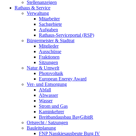
Stellenanzeigen
Rathaus & Service
Verwaltung
Mitarbeiter
Sachgebiete
Aufgaben
Rathaus-Serviceportal (RSP)
Bürgermeister & Stadtrat
Mitglieder
Ausschüsse
Fraktionen
Sitzungen
Natur & Umwelt
Photovoltaik
European Energy Award
Ver- und Entsorgung
Abfall
Abwasser
Wasser
Strom und Gas
Kaminkehrer
Breitbandausbau BayGibitR
Ortsrecht / Satzungen
Bauleitplanung
FNP Nasskiesausbeute Burg IV