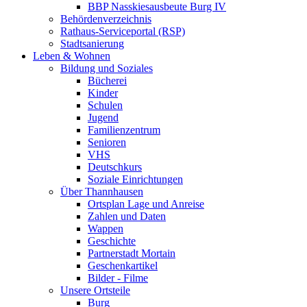
BBP Nasskiesausbeute Burg IV
Behördenverzeichnis
Rathaus-Serviceportal (RSP)
Stadtsanierung
Leben & Wohnen
Bildung und Soziales
Bücherei
Kinder
Schulen
Jugend
Familienzentrum
Senioren
VHS
Deutschkurs
Soziale Einrichtungen
Über Thannhausen
Ortsplan Lage und Anreise
Zahlen und Daten
Wappen
Geschichte
Partnerstadt Mortain
Geschenkartikel
Bilder - Filme
Unsere Ortsteile
Burg