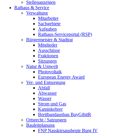
Stellenanzeigen
Rathaus & Service
Verwaltung
Mitarbeiter
Sachgebiete
Aufgaben
Rathaus-Serviceportal (RSP)
Bürgermeister & Stadtrat
Mitglieder
Ausschüsse
Fraktionen
Sitzungen
Natur & Umwelt
Photovoltaik
European Energy Award
Ver- und Entsorgung
Abfall
Abwasser
Wasser
Strom und Gas
Kaminkehrer
Breitbandausbau BayGibitR
Ortsrecht / Satzungen
Bauleitplanung
FNP Nasskiesausbeute Burg IV