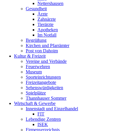
Nettershausen
Gesundheit
Ärzte
Zahnärzte
Tierärzte
Apotheken
Im Notfall
Begrüßung
Kirchen und Pfarrämter
Post von Dahoim
Kultur & Freizeit
Vereine und Verbände
Feuerwehren
Museum
Sporteinrichtungen
Freizeitangebote
Sehenswürdigkeiten
Spielplätze
Thannhauser Sommer
Wirtschaft & Gewerbe
Innenstadt und Einzelhandel
FIT
Lebendige Zentren
ISEK
Firmenverzeichnis