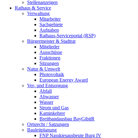
Stellenanzeigen
Rathaus & Service
Verwaltung
Mitarbeiter
Sachgebiete
Aufgaben
Rathaus-Serviceportal (RSP)
Bürgermeister & Stadtrat
Mitglieder
Ausschüsse
Fraktionen
Sitzungen
Natur & Umwelt
Photovoltaik
European Energy Award
Ver- und Entsorgung
Abfall
Abwasser
Wasser
Strom und Gas
Kaminkehrer
Breitbandausbau BayGibitR
Ortsrecht / Satzungen
Bauleitplanung
FNP Nasskiesausbeute Burg IV