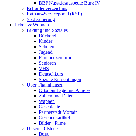
BBP Nasskiesausbeute Burg IV
Behördenverzeichnis
Rathaus-Serviceportal (RSP)
Stadtsanierung
Leben & Wohnen
Bildung und Soziales
Bücherei
Kinder
Schulen
Jugend
Familienzentrum
Senioren
VHS
Deutschkurs
Soziale Einrichtungen
Über Thannhausen
Ortsplan Lage und Anreise
Zahlen und Daten
Wappen
Geschichte
Partnerstadt Mortain
Geschenkartikel
Bilder - Filme
Unsere Ortsteile
Burg