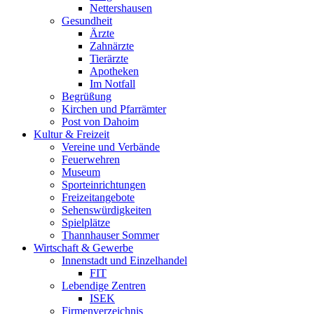
Nettershausen
Gesundheit
Ärzte
Zahnärzte
Tierärzte
Apotheken
Im Notfall
Begrüßung
Kirchen und Pfarrämter
Post von Dahoim
Kultur & Freizeit
Vereine und Verbände
Feuerwehren
Museum
Sporteinrichtungen
Freizeitangebote
Sehenswürdigkeiten
Spielplätze
Thannhauser Sommer
Wirtschaft & Gewerbe
Innenstadt und Einzelhandel
FIT
Lebendige Zentren
ISEK
Firmenverzeichnis