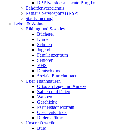
BBP Nasskiesausbeute Burg IV
Behördenverzeichnis
Rathaus-Serviceportal (RSP)
Stadtsanierung
Leben & Wohnen
Bildung und Soziales
Bücherei
Kinder
Schulen
Jugend
Familienzentrum
Senioren
VHS
Deutschkurs
Soziale Einrichtungen
Über Thannhausen
Ortsplan Lage und Anreise
Zahlen und Daten
Wappen
Geschichte
Partnerstadt Mortain
Geschenkartikel
Bilder - Filme
Unsere Ortsteile
Burg