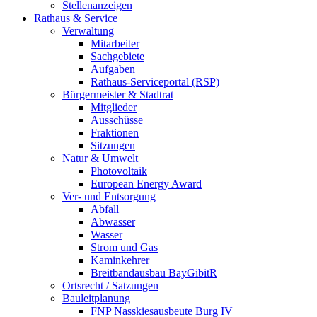
Stellenanzeigen
Rathaus & Service
Verwaltung
Mitarbeiter
Sachgebiete
Aufgaben
Rathaus-Serviceportal (RSP)
Bürgermeister & Stadtrat
Mitglieder
Ausschüsse
Fraktionen
Sitzungen
Natur & Umwelt
Photovoltaik
European Energy Award
Ver- und Entsorgung
Abfall
Abwasser
Wasser
Strom und Gas
Kaminkehrer
Breitbandausbau BayGibitR
Ortsrecht / Satzungen
Bauleitplanung
FNP Nasskiesausbeute Burg IV