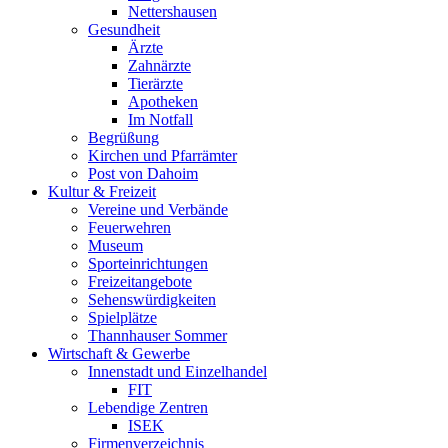
Nettershausen
Gesundheit
Ärzte
Zahnärzte
Tierärzte
Apotheken
Im Notfall
Begrüßung
Kirchen und Pfarrämter
Post von Dahoim
Kultur & Freizeit
Vereine und Verbände
Feuerwehren
Museum
Sporteinrichtungen
Freizeitangebote
Sehenswürdigkeiten
Spielplätze
Thannhauser Sommer
Wirtschaft & Gewerbe
Innenstadt und Einzelhandel
FIT
Lebendige Zentren
ISEK
Firmenverzeichnis