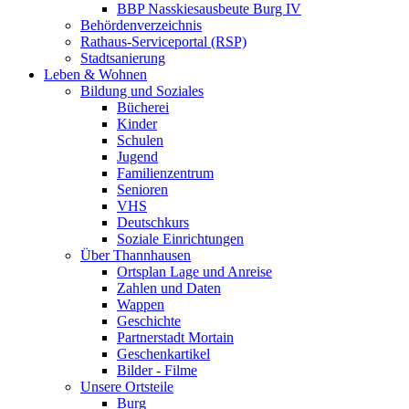
BBP Nasskiesausbeute Burg IV
Behördenverzeichnis
Rathaus-Serviceportal (RSP)
Stadtsanierung
Leben & Wohnen
Bildung und Soziales
Bücherei
Kinder
Schulen
Jugend
Familienzentrum
Senioren
VHS
Deutschkurs
Soziale Einrichtungen
Über Thannhausen
Ortsplan Lage und Anreise
Zahlen und Daten
Wappen
Geschichte
Partnerstadt Mortain
Geschenkartikel
Bilder - Filme
Unsere Ortsteile
Burg