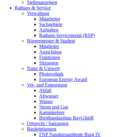
Stellenanzeigen
Rathaus & Service
Verwaltung
Mitarbeiter
Sachgebiete
Aufgaben
Rathaus-Serviceportal (RSP)
Bürgermeister & Stadtrat
Mitglieder
Ausschüsse
Fraktionen
Sitzungen
Natur & Umwelt
Photovoltaik
European Energy Award
Ver- und Entsorgung
Abfall
Abwasser
Wasser
Strom und Gas
Kaminkehrer
Breitbandausbau BayGibitR
Ortsrecht / Satzungen
Bauleitplanung
FNP Nasskiesausbeute Burg IV