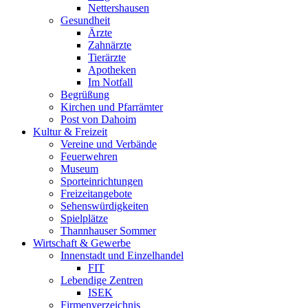
Nettershausen
Gesundheit
Ärzte
Zahnärzte
Tierärzte
Apotheken
Im Notfall
Begrüßung
Kirchen und Pfarrämter
Post von Dahoim
Kultur & Freizeit
Vereine und Verbände
Feuerwehren
Museum
Sporteinrichtungen
Freizeitangebote
Sehenswürdigkeiten
Spielplätze
Thannhauser Sommer
Wirtschaft & Gewerbe
Innenstadt und Einzelhandel
FIT
Lebendige Zentren
ISEK
Firmenverzeichnis