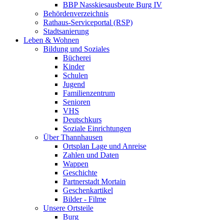
BBP Nasskiesausbeute Burg IV
Behördenverzeichnis
Rathaus-Serviceportal (RSP)
Stadtsanierung
Leben & Wohnen
Bildung und Soziales
Bücherei
Kinder
Schulen
Jugend
Familienzentrum
Senioren
VHS
Deutschkurs
Soziale Einrichtungen
Über Thannhausen
Ortsplan Lage und Anreise
Zahlen und Daten
Wappen
Geschichte
Partnerstadt Mortain
Geschenkartikel
Bilder - Filme
Unsere Ortsteile
Burg