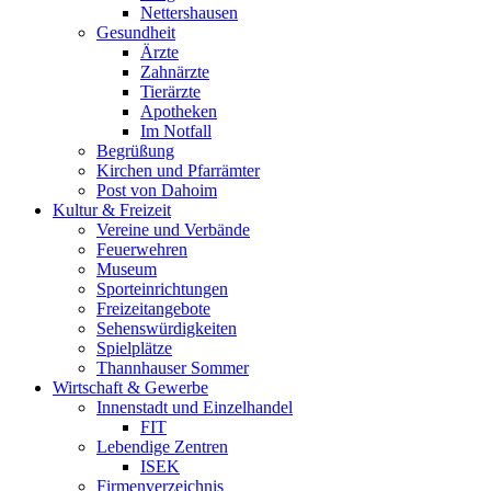
Nettershausen
Gesundheit
Ärzte
Zahnärzte
Tierärzte
Apotheken
Im Notfall
Begrüßung
Kirchen und Pfarrämter
Post von Dahoim
Kultur & Freizeit
Vereine und Verbände
Feuerwehren
Museum
Sporteinrichtungen
Freizeitangebote
Sehenswürdigkeiten
Spielplätze
Thannhauser Sommer
Wirtschaft & Gewerbe
Innenstadt und Einzelhandel
FIT
Lebendige Zentren
ISEK
Firmenverzeichnis