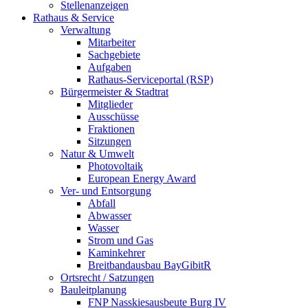
Stellenanzeigen
Rathaus & Service
Verwaltung
Mitarbeiter
Sachgebiete
Aufgaben
Rathaus-Serviceportal (RSP)
Bürgermeister & Stadtrat
Mitglieder
Ausschüsse
Fraktionen
Sitzungen
Natur & Umwelt
Photovoltaik
European Energy Award
Ver- und Entsorgung
Abfall
Abwasser
Wasser
Strom und Gas
Kaminkehrer
Breitbandausbau BayGibitR
Ortsrecht / Satzungen
Bauleitplanung
FNP Nasskiesausbeute Burg IV