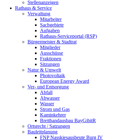
Stellenanzeigen
Rathaus & Service
Verwaltung
Mitarbeiter
Sachgebiete
Aufgaben
Rathaus-Serviceportal (RSP)
Bürgermeister & Stadtrat
Mitglieder
Ausschüsse
Fraktionen
Sitzungen
Natur & Umwelt
Photovoltaik
European Energy Award
Ver- und Entsorgung
Abfall
Abwasser
Wasser
Strom und Gas
Kaminkehrer
Breitbandausbau BayGibitR
Ortsrecht / Satzungen
Bauleitplanung
FNP Nasskiesausbeute Burg IV