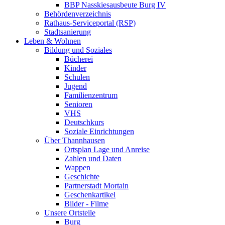
BBP Nasskiesausbeute Burg IV
Behördenverzeichnis
Rathaus-Serviceportal (RSP)
Stadtsanierung
Leben & Wohnen
Bildung und Soziales
Bücherei
Kinder
Schulen
Jugend
Familienzentrum
Senioren
VHS
Deutschkurs
Soziale Einrichtungen
Über Thannhausen
Ortsplan Lage und Anreise
Zahlen und Daten
Wappen
Geschichte
Partnerstadt Mortain
Geschenkartikel
Bilder - Filme
Unsere Ortsteile
Burg