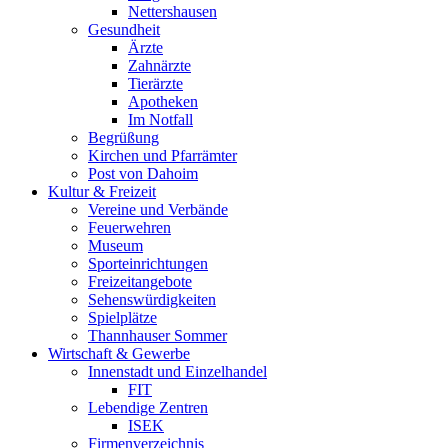
Nettershausen
Gesundheit
Ärzte
Zahnärzte
Tierärzte
Apotheken
Im Notfall
Begrüßung
Kirchen und Pfarrämter
Post von Dahoim
Kultur & Freizeit
Vereine und Verbände
Feuerwehren
Museum
Sporteinrichtungen
Freizeitangebote
Sehenswürdigkeiten
Spielplätze
Thannhauser Sommer
Wirtschaft & Gewerbe
Innenstadt und Einzelhandel
FIT
Lebendige Zentren
ISEK
Firmenverzeichnis