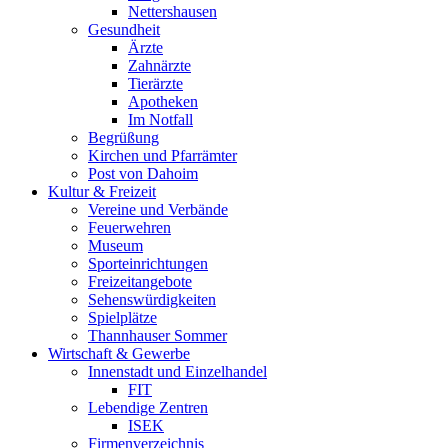
Nettershausen
Gesundheit
Ärzte
Zahnärzte
Tierärzte
Apotheken
Im Notfall
Begrüßung
Kirchen und Pfarrämter
Post von Dahoim
Kultur & Freizeit
Vereine und Verbände
Feuerwehren
Museum
Sporteinrichtungen
Freizeitangebote
Sehenswürdigkeiten
Spielplätze
Thannhauser Sommer
Wirtschaft & Gewerbe
Innenstadt und Einzelhandel
FIT
Lebendige Zentren
ISEK
Firmenverzeichnis