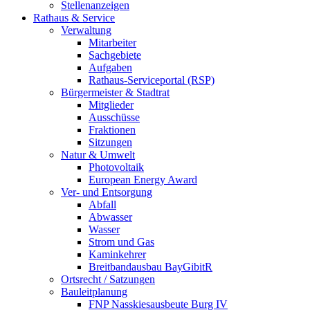
Stellenanzeigen
Rathaus & Service
Verwaltung
Mitarbeiter
Sachgebiete
Aufgaben
Rathaus-Serviceportal (RSP)
Bürgermeister & Stadtrat
Mitglieder
Ausschüsse
Fraktionen
Sitzungen
Natur & Umwelt
Photovoltaik
European Energy Award
Ver- und Entsorgung
Abfall
Abwasser
Wasser
Strom und Gas
Kaminkehrer
Breitbandausbau BayGibitR
Ortsrecht / Satzungen
Bauleitplanung
FNP Nasskiesausbeute Burg IV