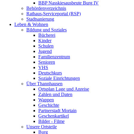
BBP Nasskiesausbeute Burg IV
Behördenverzeichnis
Rathaus-Serviceportal (RSP)
Stadtsanierung
Leben & Wohnen
Bildung und Soziales
Bücherei
Kinder
Schulen
Jugend
Familienzentrum
Senioren
VHS
Deutschkurs
Soziale Einrichtungen
Über Thannhausen
Ortsplan Lage und Anreise
Zahlen und Daten
Wappen
Geschichte
Partnerstadt Mortain
Geschenkartikel
Bilder - Filme
Unsere Ortsteile
Burg