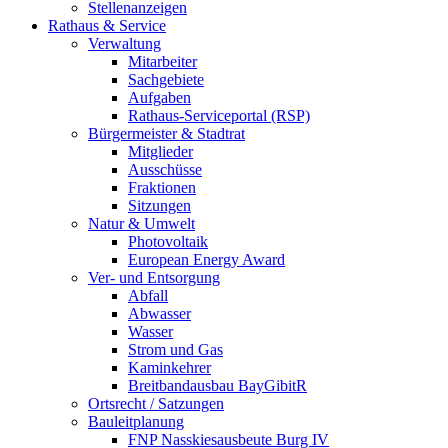
Stellenanzeigen
Rathaus & Service
Verwaltung
Mitarbeiter
Sachgebiete
Aufgaben
Rathaus-Serviceportal (RSP)
Bürgermeister & Stadtrat
Mitglieder
Ausschüsse
Fraktionen
Sitzungen
Natur & Umwelt
Photovoltaik
European Energy Award
Ver- und Entsorgung
Abfall
Abwasser
Wasser
Strom und Gas
Kaminkehrer
Breitbandausbau BayGibitR
Ortsrecht / Satzungen
Bauleitplanung
FNP Nasskiesausbeute Burg IV