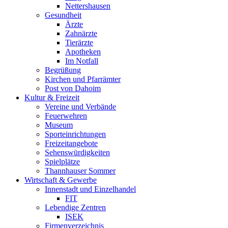
Nettershausen
Gesundheit
Ärzte
Zahnärzte
Tierärzte
Apotheken
Im Notfall
Begrüßung
Kirchen und Pfarrämter
Post von Dahoim
Kultur & Freizeit
Vereine und Verbände
Feuerwehren
Museum
Sporteinrichtungen
Freizeitangebote
Sehenswürdigkeiten
Spielplätze
Thannhauser Sommer
Wirtschaft & Gewerbe
Innenstadt und Einzelhandel
FIT
Lebendige Zentren
ISEK
Firmenverzeichnis