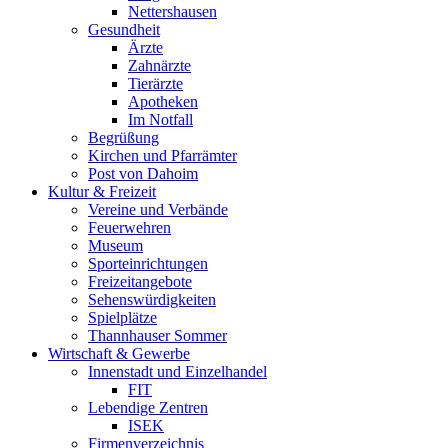
Nettershausen
Gesundheit
Ärzte
Zahnärzte
Tierärzte
Apotheken
Im Notfall
Begrüßung
Kirchen und Pfarrämter
Post von Dahoim
Kultur & Freizeit
Vereine und Verbände
Feuerwehren
Museum
Sporteinrichtungen
Freizeitangebote
Sehenswürdigkeiten
Spielplätze
Thannhauser Sommer
Wirtschaft & Gewerbe
Innenstadt und Einzelhandel
FIT
Lebendige Zentren
ISEK
Firmenverzeichnis