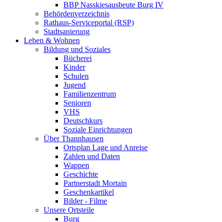
BBP Nasskiesausbeute Burg IV
Behördenverzeichnis
Rathaus-Serviceportal (RSP)
Stadtsanierung
Leben & Wohnen
Bildung und Soziales
Bücherei
Kinder
Schulen
Jugend
Familienzentrum
Senioren
VHS
Deutschkurs
Soziale Einrichtungen
Über Thannhausen
Ortsplan Lage und Anreise
Zahlen und Daten
Wappen
Geschichte
Partnerstadt Mortain
Geschenkartikel
Bilder - Filme
Unsere Ortsteile
Burg