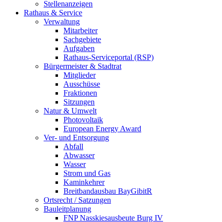
Stellenanzeigen
Rathaus & Service
Verwaltung
Mitarbeiter
Sachgebiete
Aufgaben
Rathaus-Serviceportal (RSP)
Bürgermeister & Stadtrat
Mitglieder
Ausschüsse
Fraktionen
Sitzungen
Natur & Umwelt
Photovoltaik
European Energy Award
Ver- und Entsorgung
Abfall
Abwasser
Wasser
Strom und Gas
Kaminkehrer
Breitbandausbau BayGibitR
Ortsrecht / Satzungen
Bauleitplanung
FNP Nasskiesausbeute Burg IV