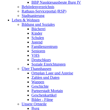
BBP Nasskiesausbeute Burg IV
Behördenverzeichnis
Rathaus-Serviceportal (RSP)
Stadtsanierung
Leben & Wohnen
Bildung und Soziales
Bücherei
Kinder
Schulen
Jugend
Familienzentrum
Senioren
VHS
Deutschkurs
Soziale Einrichtungen
Über Thannhausen
Ortsplan Lage und Anreise
Zahlen und Daten
Wappen
Geschichte
Partnerstadt Mortain
Geschenkartikel
Bilder - Filme
Unsere Ortsteile
Burg