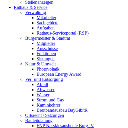
Stellenanzeigen
Rathaus & Service
Verwaltung
Mitarbeiter
Sachgebiete
Aufgaben
Rathaus-Serviceportal (RSP)
Bürgermeister & Stadtrat
Mitglieder
Ausschüsse
Fraktionen
Sitzungen
Natur & Umwelt
Photovoltaik
European Energy Award
Ver- und Entsorgung
Abfall
Abwasser
Wasser
Strom und Gas
Kaminkehrer
Breitbandausbau BayGibitR
Ortsrecht / Satzungen
Bauleitplanung
FNP Nasskiesausbeute Burg IV