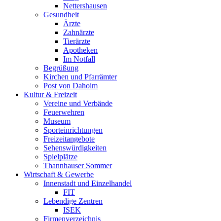
Nettershausen
Gesundheit
Ärzte
Zahnärzte
Tierärzte
Apotheken
Im Notfall
Begrüßung
Kirchen und Pfarrämter
Post von Dahoim
Kultur & Freizeit
Vereine und Verbände
Feuerwehren
Museum
Sporteinrichtungen
Freizeitangebote
Sehenswürdigkeiten
Spielplätze
Thannhauser Sommer
Wirtschaft & Gewerbe
Innenstadt und Einzelhandel
FIT
Lebendige Zentren
ISEK
Firmenverzeichnis