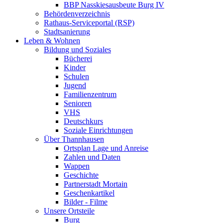
BBP Nasskiesausbeute Burg IV
Behördenverzeichnis
Rathaus-Serviceportal (RSP)
Stadtsanierung
Leben & Wohnen
Bildung und Soziales
Bücherei
Kinder
Schulen
Jugend
Familienzentrum
Senioren
VHS
Deutschkurs
Soziale Einrichtungen
Über Thannhausen
Ortsplan Lage und Anreise
Zahlen und Daten
Wappen
Geschichte
Partnerstadt Mortain
Geschenkartikel
Bilder - Filme
Unsere Ortsteile
Burg