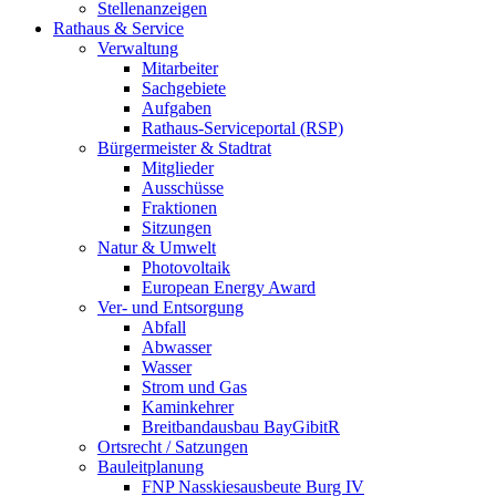
Stellenanzeigen
Rathaus & Service
Verwaltung
Mitarbeiter
Sachgebiete
Aufgaben
Rathaus-Serviceportal (RSP)
Bürgermeister & Stadtrat
Mitglieder
Ausschüsse
Fraktionen
Sitzungen
Natur & Umwelt
Photovoltaik
European Energy Award
Ver- und Entsorgung
Abfall
Abwasser
Wasser
Strom und Gas
Kaminkehrer
Breitbandausbau BayGibitR
Ortsrecht / Satzungen
Bauleitplanung
FNP Nasskiesausbeute Burg IV