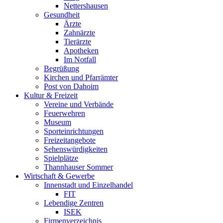
Nettershausen
Gesundheit
Ärzte
Zahnärzte
Tierärzte
Apotheken
Im Notfall
Begrüßung
Kirchen und Pfarrämter
Post von Dahoim
Kultur & Freizeit
Vereine und Verbände
Feuerwehren
Museum
Sporteinrichtungen
Freizeitangebote
Sehenswürdigkeiten
Spielplätze
Thannhauser Sommer
Wirtschaft & Gewerbe
Innenstadt und Einzelhandel
FIT
Lebendige Zentren
ISEK
Firmenverzeichnis