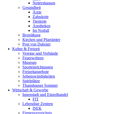
Nettershausen
Gesundheit
Ärzte
Zahnärzte
Tierärzte
Apotheken
Im Notfall
Begrüßung
Kirchen und Pfarrämter
Post von Dahoim
Kultur & Freizeit
Vereine und Verbände
Feuerwehren
Museum
Sporteinrichtungen
Freizeitangebote
Sehenswürdigkeiten
Spielplätze
Thannhauser Sommer
Wirtschaft & Gewerbe
Innenstadt und Einzelhandel
FIT
Lebendige Zentren
ISEK
Firmenverzeichnis