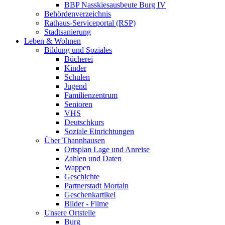
BBP Nasskiesausbeute Burg IV
Behördenverzeichnis
Rathaus-Serviceportal (RSP)
Stadtsanierung
Leben & Wohnen
Bildung und Soziales
Bücherei
Kinder
Schulen
Jugend
Familienzentrum
Senioren
VHS
Deutschkurs
Soziale Einrichtungen
Über Thannhausen
Ortsplan Lage und Anreise
Zahlen und Daten
Wappen
Geschichte
Partnerstadt Mortain
Geschenkartikel
Bilder - Filme
Unsere Ortsteile
Burg