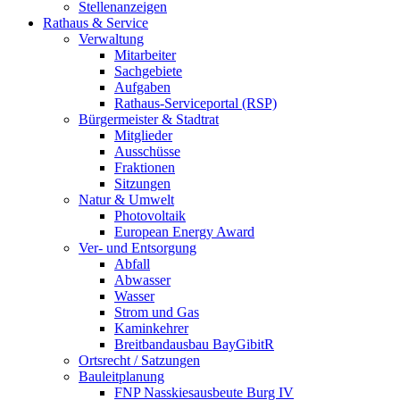
Stellenanzeigen
Rathaus & Service
Verwaltung
Mitarbeiter
Sachgebiete
Aufgaben
Rathaus-Serviceportal (RSP)
Bürgermeister & Stadtrat
Mitglieder
Ausschüsse
Fraktionen
Sitzungen
Natur & Umwelt
Photovoltaik
European Energy Award
Ver- und Entsorgung
Abfall
Abwasser
Wasser
Strom und Gas
Kaminkehrer
Breitbandausbau BayGibitR
Ortsrecht / Satzungen
Bauleitplanung
FNP Nasskiesausbeute Burg IV