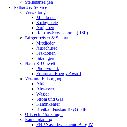
Stellenanzeigen
Rathaus & Service
Verwaltung
Mitarbeiter
Sachgebiete
Aufgaben
Rathaus-Serviceportal (RSP)
Bürgermeister & Stadtrat
Mitglieder
Ausschüsse
Fraktionen
Sitzungen
Natur & Umwelt
Photovoltaik
European Energy Award
Ver- und Entsorgung
Abfall
Abwasser
Wasser
Strom und Gas
Kaminkehrer
Breitbandausbau BayGibitR
Ortsrecht / Satzungen
Bauleitplanung
FNP Nasskiesausbeute Burg IV