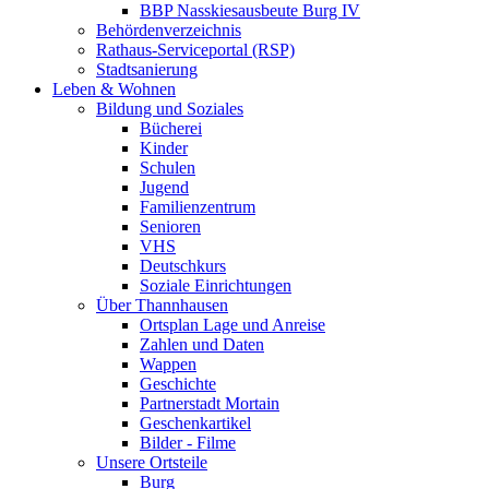
BBP Nasskiesausbeute Burg IV
Behördenverzeichnis
Rathaus-Serviceportal (RSP)
Stadtsanierung
Leben & Wohnen
Bildung und Soziales
Bücherei
Kinder
Schulen
Jugend
Familienzentrum
Senioren
VHS
Deutschkurs
Soziale Einrichtungen
Über Thannhausen
Ortsplan Lage und Anreise
Zahlen und Daten
Wappen
Geschichte
Partnerstadt Mortain
Geschenkartikel
Bilder - Filme
Unsere Ortsteile
Burg