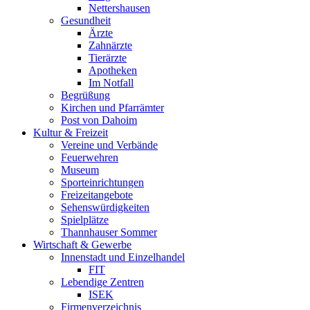
Nettershausen
Gesundheit
Ärzte
Zahnärzte
Tierärzte
Apotheken
Im Notfall
Begrüßung
Kirchen und Pfarrämter
Post von Dahoim
Kultur & Freizeit
Vereine und Verbände
Feuerwehren
Museum
Sporteinrichtungen
Freizeitangebote
Sehenswürdigkeiten
Spielplätze
Thannhauser Sommer
Wirtschaft & Gewerbe
Innenstadt und Einzelhandel
FIT
Lebendige Zentren
ISEK
Firmenverzeichnis