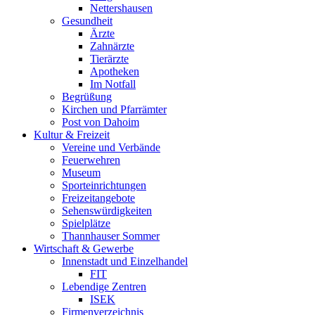
Nettershausen
Gesundheit
Ärzte
Zahnärzte
Tierärzte
Apotheken
Im Notfall
Begrüßung
Kirchen und Pfarrämter
Post von Dahoim
Kultur & Freizeit
Vereine und Verbände
Feuerwehren
Museum
Sporteinrichtungen
Freizeitangebote
Sehenswürdigkeiten
Spielplätze
Thannhauser Sommer
Wirtschaft & Gewerbe
Innenstadt und Einzelhandel
FIT
Lebendige Zentren
ISEK
Firmenverzeichnis