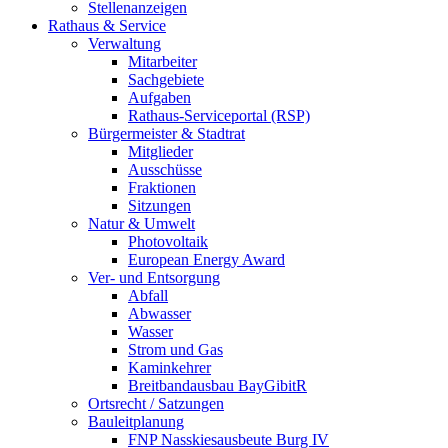
Stellenanzeigen
Rathaus & Service
Verwaltung
Mitarbeiter
Sachgebiete
Aufgaben
Rathaus-Serviceportal (RSP)
Bürgermeister & Stadtrat
Mitglieder
Ausschüsse
Fraktionen
Sitzungen
Natur & Umwelt
Photovoltaik
European Energy Award
Ver- und Entsorgung
Abfall
Abwasser
Wasser
Strom und Gas
Kaminkehrer
Breitbandausbau BayGibitR
Ortsrecht / Satzungen
Bauleitplanung
FNP Nasskiesausbeute Burg IV