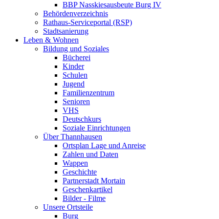
BBP Nasskiesausbeute Burg IV
Behördenverzeichnis
Rathaus-Serviceportal (RSP)
Stadtsanierung
Leben & Wohnen
Bildung und Soziales
Bücherei
Kinder
Schulen
Jugend
Familienzentrum
Senioren
VHS
Deutschkurs
Soziale Einrichtungen
Über Thannhausen
Ortsplan Lage und Anreise
Zahlen und Daten
Wappen
Geschichte
Partnerstadt Mortain
Geschenkartikel
Bilder - Filme
Unsere Ortsteile
Burg