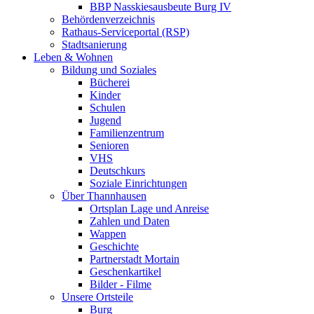
BBP Nasskiesausbeute Burg IV
Behördenverzeichnis
Rathaus-Serviceportal (RSP)
Stadtsanierung
Leben & Wohnen
Bildung und Soziales
Bücherei
Kinder
Schulen
Jugend
Familienzentrum
Senioren
VHS
Deutschkurs
Soziale Einrichtungen
Über Thannhausen
Ortsplan Lage und Anreise
Zahlen und Daten
Wappen
Geschichte
Partnerstadt Mortain
Geschenkartikel
Bilder - Filme
Unsere Ortsteile
Burg