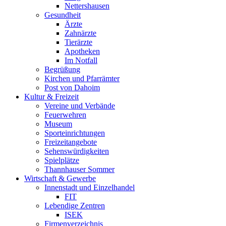
Nettershausen
Gesundheit
Ärzte
Zahnärzte
Tierärzte
Apotheken
Im Notfall
Begrüßung
Kirchen und Pfarrämter
Post von Dahoim
Kultur & Freizeit
Vereine und Verbände
Feuerwehren
Museum
Sporteinrichtungen
Freizeitangebote
Sehenswürdigkeiten
Spielplätze
Thannhauser Sommer
Wirtschaft & Gewerbe
Innenstadt und Einzelhandel
FIT
Lebendige Zentren
ISEK
Firmenverzeichnis