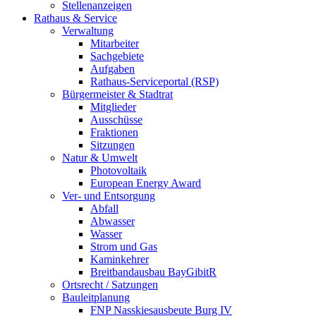
Stellenanzeigen
Rathaus & Service
Verwaltung
Mitarbeiter
Sachgebiete
Aufgaben
Rathaus-Serviceportal (RSP)
Bürgermeister & Stadtrat
Mitglieder
Ausschüsse
Fraktionen
Sitzungen
Natur & Umwelt
Photovoltaik
European Energy Award
Ver- und Entsorgung
Abfall
Abwasser
Wasser
Strom und Gas
Kaminkehrer
Breitbandausbau BayGibitR
Ortsrecht / Satzungen
Bauleitplanung
FNP Nasskiesausbeute Burg IV