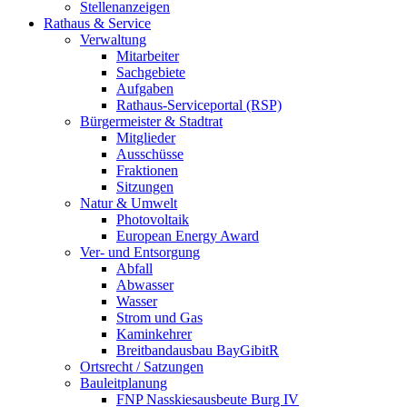
Stellenanzeigen
Rathaus & Service
Verwaltung
Mitarbeiter
Sachgebiete
Aufgaben
Rathaus-Serviceportal (RSP)
Bürgermeister & Stadtrat
Mitglieder
Ausschüsse
Fraktionen
Sitzungen
Natur & Umwelt
Photovoltaik
European Energy Award
Ver- und Entsorgung
Abfall
Abwasser
Wasser
Strom und Gas
Kaminkehrer
Breitbandausbau BayGibitR
Ortsrecht / Satzungen
Bauleitplanung
FNP Nasskiesausbeute Burg IV