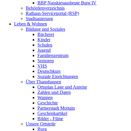
BBP Nasskiesausbeute Burg IV
Behördenverzeichnis
Rathaus-Serviceportal (RSP)
Stadtsanierung
Leben & Wohnen
Bildung und Soziales
Bücherei
Kinder
Schulen
Jugend
Familienzentrum
Senioren
VHS
Deutschkurs
Soziale Einrichtungen
Über Thannhausen
Ortsplan Lage und Anreise
Zahlen und Daten
Wappen
Geschichte
Partnerstadt Mortain
Geschenkartikel
Bilder - Filme
Unsere Ortsteile
Burg