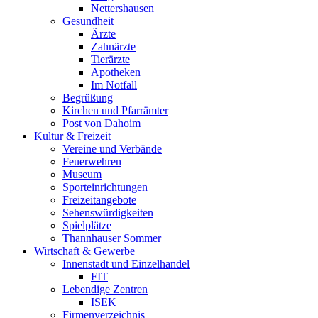
Nettershausen
Gesundheit
Ärzte
Zahnärzte
Tierärzte
Apotheken
Im Notfall
Begrüßung
Kirchen und Pfarrämter
Post von Dahoim
Kultur & Freizeit
Vereine und Verbände
Feuerwehren
Museum
Sporteinrichtungen
Freizeitangebote
Sehenswürdigkeiten
Spielplätze
Thannhauser Sommer
Wirtschaft & Gewerbe
Innenstadt und Einzelhandel
FIT
Lebendige Zentren
ISEK
Firmenverzeichnis