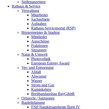
Stellenanzeigen
Rathaus & Service
Verwaltung
Mitarbeiter
Sachgebiete
Aufgaben
Rathaus-Serviceportal (RSP)
Bürgermeister & Stadtrat
Mitglieder
Ausschüsse
Fraktionen
Sitzungen
Natur & Umwelt
Photovoltaik
European Energy Award
Ver- und Entsorgung
Abfall
Abwasser
Wasser
Strom und Gas
Kaminkehrer
Breitbandausbau BayGibitR
Ortsrecht / Satzungen
Bauleitplanung
FNP Nasskiesausbeute Burg IV