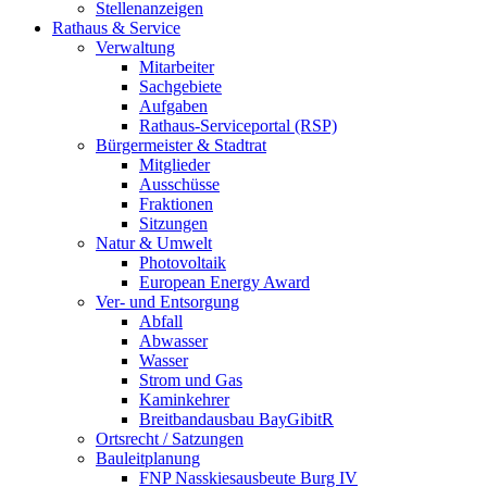
Stellenanzeigen
Rathaus & Service
Verwaltung
Mitarbeiter
Sachgebiete
Aufgaben
Rathaus-Serviceportal (RSP)
Bürgermeister & Stadtrat
Mitglieder
Ausschüsse
Fraktionen
Sitzungen
Natur & Umwelt
Photovoltaik
European Energy Award
Ver- und Entsorgung
Abfall
Abwasser
Wasser
Strom und Gas
Kaminkehrer
Breitbandausbau BayGibitR
Ortsrecht / Satzungen
Bauleitplanung
FNP Nasskiesausbeute Burg IV