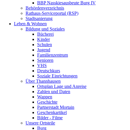
BBP Nasskiesausbeute Burg IV
Behördenverzeichnis
Rathaus-Serviceportal (RSP)
Stadtsanierung
Leben & Wohnen
Bildung und Soziales
Bücherei
Kinder
Schulen
Jugend
Familienzentrum
Senioren
VHS
Deutschkurs
Soziale Einrichtungen
Über Thannhausen
Ortsplan Lage und Anreise
Zahlen und Daten
Wappen
Geschichte
Partnerstadt Mortain
Geschenkartikel
Bilder - Filme
Unsere Ortsteile
Burg