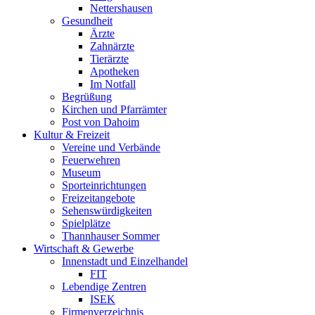
Nettershausen
Gesundheit
Ärzte
Zahnärzte
Tierärzte
Apotheken
Im Notfall
Begrüßung
Kirchen und Pfarrämter
Post von Dahoim
Kultur & Freizeit
Vereine und Verbände
Feuerwehren
Museum
Sporteinrichtungen
Freizeitangebote
Sehenswürdigkeiten
Spielplätze
Thannhauser Sommer
Wirtschaft & Gewerbe
Innenstadt und Einzelhandel
FIT
Lebendige Zentren
ISEK
Firmenverzeichnis