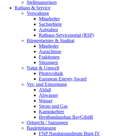
Stellenanzeigen
Rathaus & Service
Verwaltung
Mitarbeiter
Sachgebiete
Aufgaben
Rathaus-Serviceportal (RSP)
Bürgermeister & Stadtrat
Mitglieder
Ausschüsse
Fraktionen
Sitzungen
Natur & Umwelt
Photovoltaik
European Energy Award
Ver- und Entsorgung
Abfall
Abwasser
Wasser
Strom und Gas
Kaminkehrer
Breitbandausbau BayGibitR
Ortsrecht / Satzungen
Bauleitplanung
FNP Nasskiesausbeute Burg IV