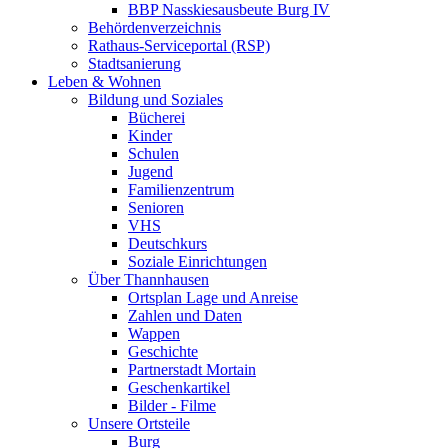
BBP Nasskiesausbeute Burg IV
Behördenverzeichnis
Rathaus-Serviceportal (RSP)
Stadtsanierung
Leben & Wohnen
Bildung und Soziales
Bücherei
Kinder
Schulen
Jugend
Familienzentrum
Senioren
VHS
Deutschkurs
Soziale Einrichtungen
Über Thannhausen
Ortsplan Lage und Anreise
Zahlen und Daten
Wappen
Geschichte
Partnerstadt Mortain
Geschenkartikel
Bilder - Filme
Unsere Ortsteile
Burg