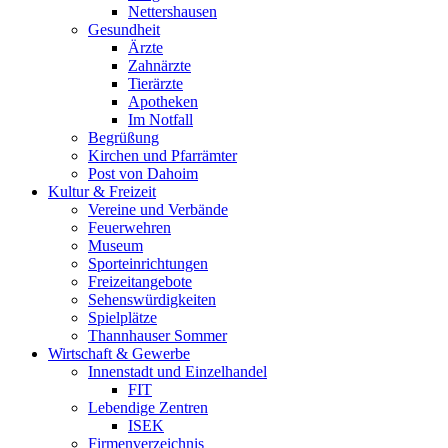
Nettershausen
Gesundheit
Ärzte
Zahnärzte
Tierärzte
Apotheken
Im Notfall
Begrüßung
Kirchen und Pfarrämter
Post von Dahoim
Kultur & Freizeit
Vereine und Verbände
Feuerwehren
Museum
Sporteinrichtungen
Freizeitangebote
Sehenswürdigkeiten
Spielplätze
Thannhauser Sommer
Wirtschaft & Gewerbe
Innenstadt und Einzelhandel
FIT
Lebendige Zentren
ISEK
Firmenverzeichnis