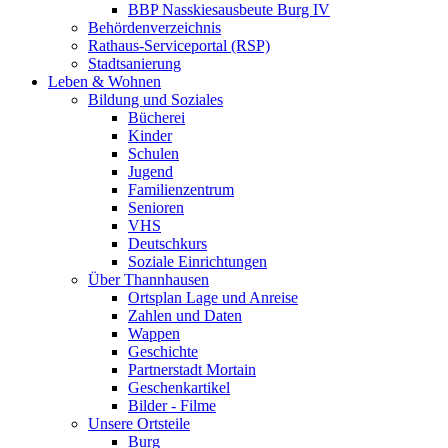
BBP Nasskiesausbeute Burg IV
Behördenverzeichnis
Rathaus-Serviceportal (RSP)
Stadtsanierung
Leben & Wohnen
Bildung und Soziales
Bücherei
Kinder
Schulen
Jugend
Familienzentrum
Senioren
VHS
Deutschkurs
Soziale Einrichtungen
Über Thannhausen
Ortsplan Lage und Anreise
Zahlen und Daten
Wappen
Geschichte
Partnerstadt Mortain
Geschenkartikel
Bilder - Filme
Unsere Ortsteile
Burg