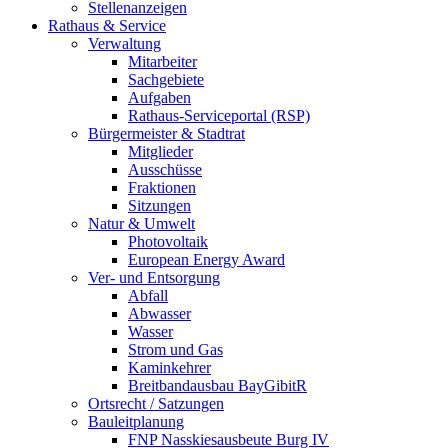
Stellenanzeigen
Rathaus & Service
Verwaltung
Mitarbeiter
Sachgebiete
Aufgaben
Rathaus-Serviceportal (RSP)
Bürgermeister & Stadtrat
Mitglieder
Ausschüsse
Fraktionen
Sitzungen
Natur & Umwelt
Photovoltaik
European Energy Award
Ver- und Entsorgung
Abfall
Abwasser
Wasser
Strom und Gas
Kaminkehrer
Breitbandausbau BayGibitR
Ortsrecht / Satzungen
Bauleitplanung
FNP Nasskiesausbeute Burg IV