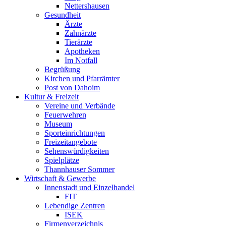
Nettershausen
Gesundheit
Ärzte
Zahnärzte
Tierärzte
Apotheken
Im Notfall
Begrüßung
Kirchen und Pfarrämter
Post von Dahoim
Kultur & Freizeit
Vereine und Verbände
Feuerwehren
Museum
Sporteinrichtungen
Freizeitangebote
Sehenswürdigkeiten
Spielplätze
Thannhauser Sommer
Wirtschaft & Gewerbe
Innenstadt und Einzelhandel
FIT
Lebendige Zentren
ISEK
Firmenverzeichnis