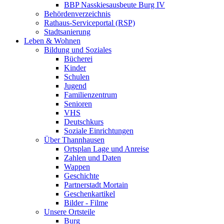
BBP Nasskiesausbeute Burg IV
Behördenverzeichnis
Rathaus-Serviceportal (RSP)
Stadtsanierung
Leben & Wohnen
Bildung und Soziales
Bücherei
Kinder
Schulen
Jugend
Familienzentrum
Senioren
VHS
Deutschkurs
Soziale Einrichtungen
Über Thannhausen
Ortsplan Lage und Anreise
Zahlen und Daten
Wappen
Geschichte
Partnerstadt Mortain
Geschenkartikel
Bilder - Filme
Unsere Ortsteile
Burg