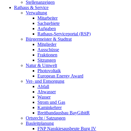
Stellenanzeigen
Rathaus & Service
Verwaltung
Mitarbeiter
Sachgebiete
Aufgaben
Rathaus-Serviceportal (RSP)
Bürgermeister & Stadtrat
Mitglieder
Ausschüsse
Fraktionen
Sitzungen
Natur & Umwelt
Photovoltaik
European Energy Award
Ver- und Entsorgung
Abfall
Abwasser
Wasser
Strom und Gas
Kaminkehrer
Breitbandausbau BayGibitR
Ortsrecht / Satzungen
Bauleitplanung
FNP Nasskiesausbeute Burg IV