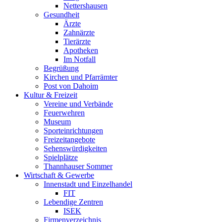
Nettershausen
Gesundheit
Ärzte
Zahnärzte
Tierärzte
Apotheken
Im Notfall
Begrüßung
Kirchen und Pfarrämter
Post von Dahoim
Kultur & Freizeit
Vereine und Verbände
Feuerwehren
Museum
Sporteinrichtungen
Freizeitangebote
Sehenswürdigkeiten
Spielplätze
Thannhauser Sommer
Wirtschaft & Gewerbe
Innenstadt und Einzelhandel
FIT
Lebendige Zentren
ISEK
Firmenverzeichnis