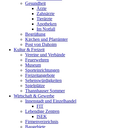
Gesundheit
Ärzte
Zahnärzte
Tierärzte
Apotheken
Im Notfall
Begrüßung
Kirchen und Pfarrämter
Post von Dahoim
Kultur & Freizeit
Vereine und Verbände
Feuerwehren
Museum
Sporteinrichtungen
Freizeitangebote
Sehenswürdigkeiten
Spielplätze
Thannhauser Sommer
Wirtschaft & Gewerbe
Innenstadt und Einzelhandel
FIT
Lebendige Zentren
ISEK
Firmenverzeichnis
Baugebiete