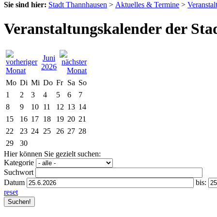
Sie sind hier:
Stadt Thannhausen
>
Aktuelles & Termine
>
Veranstal
Veranstaltungskalender der St
Juni
2026
Mo
Di
Mi
Do
Fr
Sa
So
1
2
3
4
5
6
7
8
9
10
11
12
13
14
15
16
17
18
19
20
21
22
23
24
25
26
27
28
29
30
Hier können Sie gezielt suchen:
Kategorie
Suchwort
Datum
bis:
reset