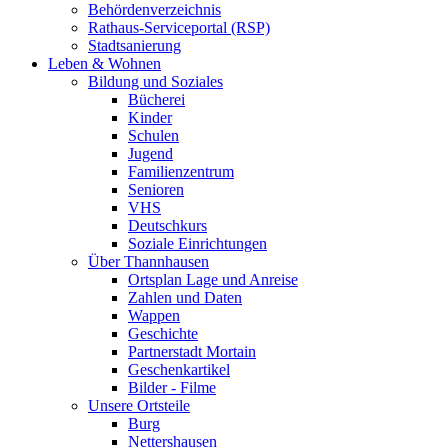
Behördenverzeichnis
Rathaus-Serviceportal (RSP)
Stadtsanierung
Leben & Wohnen
Bildung und Soziales
Bücherei
Kinder
Schulen
Jugend
Familienzentrum
Senioren
VHS
Deutschkurs
Soziale Einrichtungen
Über Thannhausen
Ortsplan Lage und Anreise
Zahlen und Daten
Wappen
Geschichte
Partnerstadt Mortain
Geschenkartikel
Bilder - Filme
Unsere Ortsteile
Burg
Nettershausen