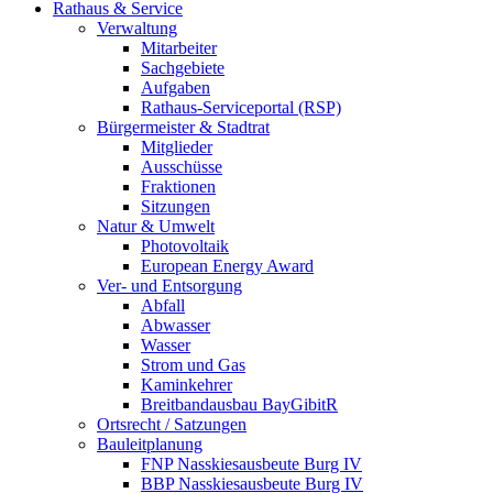
Rathaus & Service
Verwaltung
Mitarbeiter
Sachgebiete
Aufgaben
Rathaus-Serviceportal (RSP)
Bürgermeister & Stadtrat
Mitglieder
Ausschüsse
Fraktionen
Sitzungen
Natur & Umwelt
Photovoltaik
European Energy Award
Ver- und Entsorgung
Abfall
Abwasser
Wasser
Strom und Gas
Kaminkehrer
Breitbandausbau BayGibitR
Ortsrecht / Satzungen
Bauleitplanung
FNP Nasskiesausbeute Burg IV
BBP Nasskiesausbeute Burg IV