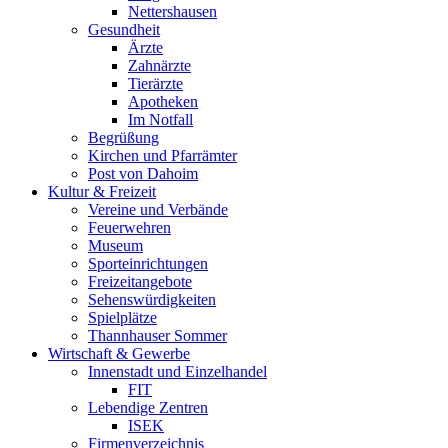
Nettershausen
Gesundheit
Ärzte
Zahnärzte
Tierärzte
Apotheken
Im Notfall
Begrüßung
Kirchen und Pfarrämter
Post von Dahoim
Kultur & Freizeit
Vereine und Verbände
Feuerwehren
Museum
Sporteinrichtungen
Freizeitangebote
Sehenswürdigkeiten
Spielplätze
Thannhauser Sommer
Wirtschaft & Gewerbe
Innenstadt und Einzelhandel
FIT
Lebendige Zentren
ISEK
Firmenverzeichnis