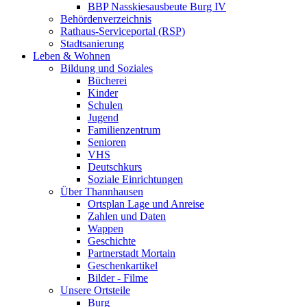
BBP Nasskiesausbeute Burg IV
Behördenverzeichnis
Rathaus-Serviceportal (RSP)
Stadtsanierung
Leben & Wohnen
Bildung und Soziales
Bücherei
Kinder
Schulen
Jugend
Familienzentrum
Senioren
VHS
Deutschkurs
Soziale Einrichtungen
Über Thannhausen
Ortsplan Lage und Anreise
Zahlen und Daten
Wappen
Geschichte
Partnerstadt Mortain
Geschenkartikel
Bilder - Filme
Unsere Ortsteile
Burg