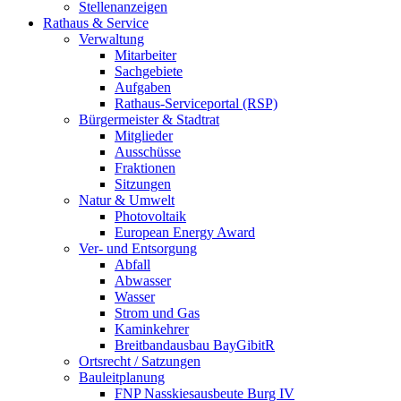
Stellenanzeigen
Rathaus & Service
Verwaltung
Mitarbeiter
Sachgebiete
Aufgaben
Rathaus-Serviceportal (RSP)
Bürgermeister & Stadtrat
Mitglieder
Ausschüsse
Fraktionen
Sitzungen
Natur & Umwelt
Photovoltaik
European Energy Award
Ver- und Entsorgung
Abfall
Abwasser
Wasser
Strom und Gas
Kaminkehrer
Breitbandausbau BayGibitR
Ortsrecht / Satzungen
Bauleitplanung
FNP Nasskiesausbeute Burg IV