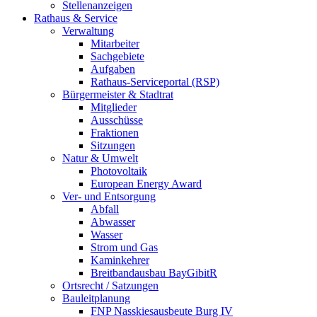
Stellenanzeigen
Rathaus & Service
Verwaltung
Mitarbeiter
Sachgebiete
Aufgaben
Rathaus-Serviceportal (RSP)
Bürgermeister & Stadtrat
Mitglieder
Ausschüsse
Fraktionen
Sitzungen
Natur & Umwelt
Photovoltaik
European Energy Award
Ver- und Entsorgung
Abfall
Abwasser
Wasser
Strom und Gas
Kaminkehrer
Breitbandausbau BayGibitR
Ortsrecht / Satzungen
Bauleitplanung
FNP Nasskiesausbeute Burg IV