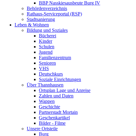
BBP Nasskiesausbeute Burg IV
Behördenverzeichnis
Rathaus-Serviceportal (RSP)
Stadtsanierung
Leben & Wohnen
Bildung und Soziales
Bücherei
Kinder
Schulen
Jugend
Familienzentrum
Senioren
VHS
Deutschkurs
Soziale Einrichtungen
Über Thannhausen
Ortsplan Lage und Anreise
Zahlen und Daten
Wappen
Geschichte
Partnerstadt Mortain
Geschenkartikel
Bilder - Filme
Unsere Ortsteile
Burg