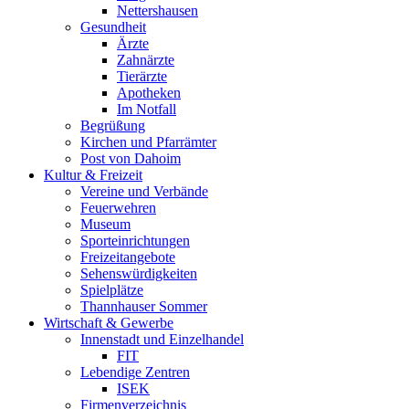
Nettershausen
Gesundheit
Ärzte
Zahnärzte
Tierärzte
Apotheken
Im Notfall
Begrüßung
Kirchen und Pfarrämter
Post von Dahoim
Kultur & Freizeit
Vereine und Verbände
Feuerwehren
Museum
Sporteinrichtungen
Freizeitangebote
Sehenswürdigkeiten
Spielplätze
Thannhauser Sommer
Wirtschaft & Gewerbe
Innenstadt und Einzelhandel
FIT
Lebendige Zentren
ISEK
Firmenverzeichnis