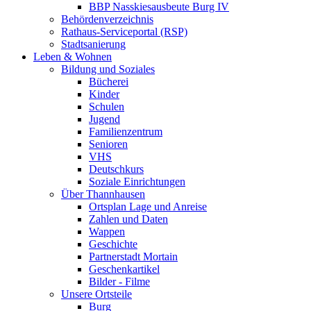
BBP Nasskiesausbeute Burg IV
Behördenverzeichnis
Rathaus-Serviceportal (RSP)
Stadtsanierung
Leben & Wohnen
Bildung und Soziales
Bücherei
Kinder
Schulen
Jugend
Familienzentrum
Senioren
VHS
Deutschkurs
Soziale Einrichtungen
Über Thannhausen
Ortsplan Lage und Anreise
Zahlen und Daten
Wappen
Geschichte
Partnerstadt Mortain
Geschenkartikel
Bilder - Filme
Unsere Ortsteile
Burg