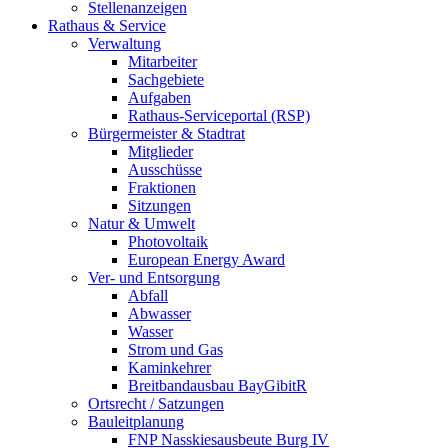
Stellenanzeigen
Rathaus & Service
Verwaltung
Mitarbeiter
Sachgebiete
Aufgaben
Rathaus-Serviceportal (RSP)
Bürgermeister & Stadtrat
Mitglieder
Ausschüsse
Fraktionen
Sitzungen
Natur & Umwelt
Photovoltaik
European Energy Award
Ver- und Entsorgung
Abfall
Abwasser
Wasser
Strom und Gas
Kaminkehrer
Breitbandausbau BayGibitR
Ortsrecht / Satzungen
Bauleitplanung
FNP Nasskiesausbeute Burg IV