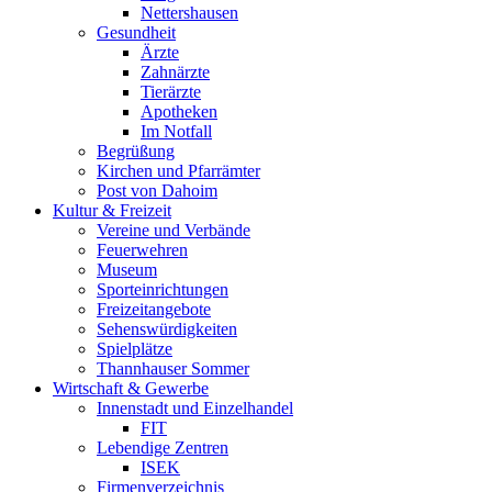
Nettershausen
Gesundheit
Ärzte
Zahnärzte
Tierärzte
Apotheken
Im Notfall
Begrüßung
Kirchen und Pfarrämter
Post von Dahoim
Kultur & Freizeit
Vereine und Verbände
Feuerwehren
Museum
Sporteinrichtungen
Freizeitangebote
Sehenswürdigkeiten
Spielplätze
Thannhauser Sommer
Wirtschaft & Gewerbe
Innenstadt und Einzelhandel
FIT
Lebendige Zentren
ISEK
Firmenverzeichnis