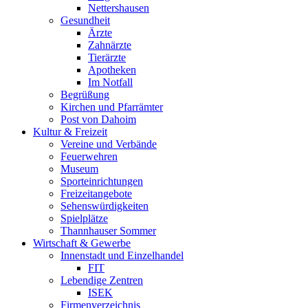
Nettershausen
Gesundheit
Ärzte
Zahnärzte
Tierärzte
Apotheken
Im Notfall
Begrüßung
Kirchen und Pfarrämter
Post von Dahoim
Kultur & Freizeit
Vereine und Verbände
Feuerwehren
Museum
Sporteinrichtungen
Freizeitangebote
Sehenswürdigkeiten
Spielplätze
Thannhauser Sommer
Wirtschaft & Gewerbe
Innenstadt und Einzelhandel
FIT
Lebendige Zentren
ISEK
Firmenverzeichnis