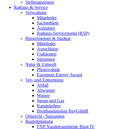
Stellenanzeigen
Rathaus & Service
Verwaltung
Mitarbeiter
Sachgebiete
Aufgaben
Rathaus-Serviceportal (RSP)
Bürgermeister & Stadtrat
Mitglieder
Ausschüsse
Fraktionen
Sitzungen
Natur & Umwelt
Photovoltaik
European Energy Award
Ver- und Entsorgung
Abfall
Abwasser
Wasser
Strom und Gas
Kaminkehrer
Breitbandausbau BayGibitR
Ortsrecht / Satzungen
Bauleitplanung
FNP Nasskiesausbeute Burg IV