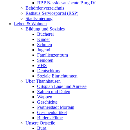
BBP Nasskiesausbeute Burg IV
Behördenverzeichnis
Rathaus-Serviceportal (RSP)
Stadtsanierung
Leben & Wohnen
Bildung und Soziales
Bücherei
Kinder
Schulen
Jugend
Familienzentrum
Senioren
VHS
Deutschkurs
Soziale Einrichtungen
Über Thannhausen
Ortsplan Lage und Anreise
Zahlen und Daten
Wappen
Geschichte
Partnerstadt Mortain
Geschenkartikel
Bilder - Filme
Unsere Ortsteile
Burg