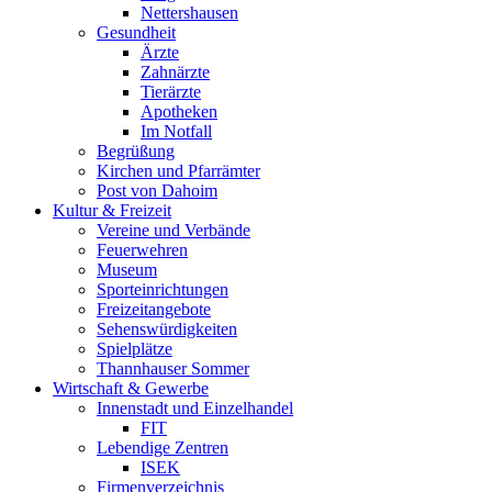
Nettershausen
Gesundheit
Ärzte
Zahnärzte
Tierärzte
Apotheken
Im Notfall
Begrüßung
Kirchen und Pfarrämter
Post von Dahoim
Kultur & Freizeit
Vereine und Verbände
Feuerwehren
Museum
Sporteinrichtungen
Freizeitangebote
Sehenswürdigkeiten
Spielplätze
Thannhauser Sommer
Wirtschaft & Gewerbe
Innenstadt und Einzelhandel
FIT
Lebendige Zentren
ISEK
Firmenverzeichnis