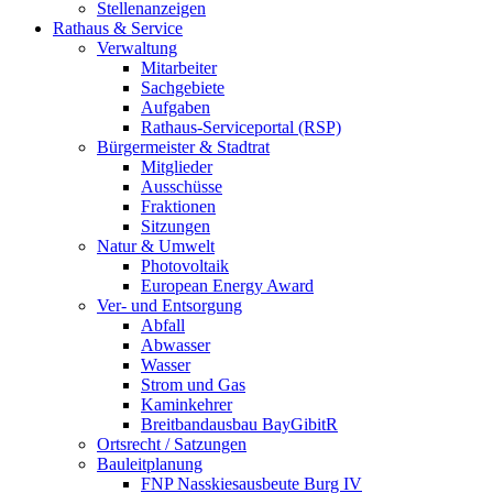
Stellenanzeigen
Rathaus & Service
Verwaltung
Mitarbeiter
Sachgebiete
Aufgaben
Rathaus-Serviceportal (RSP)
Bürgermeister & Stadtrat
Mitglieder
Ausschüsse
Fraktionen
Sitzungen
Natur & Umwelt
Photovoltaik
European Energy Award
Ver- und Entsorgung
Abfall
Abwasser
Wasser
Strom und Gas
Kaminkehrer
Breitbandausbau BayGibitR
Ortsrecht / Satzungen
Bauleitplanung
FNP Nasskiesausbeute Burg IV