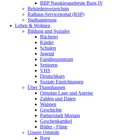
BBP Nasskiesausbeute Burg IV
Behördenverzeichnis
Rathaus-Serviceportal (RSP)
Stadtsanierung
Leben & Wohnen
Bildung und Soziales
Bücherei
Kinder
Schulen
Jugend
Familienzentrum
Senioren
VHS
Deutschkurs
Soziale Einrichtungen
Über Thannhausen
Ortsplan Lage und Anreise
Zahlen und Daten
Wappen
Geschichte
Partnerstadt Mortain
Geschenkartikel
Bilder - Filme
Unsere Ortsteile
Burg