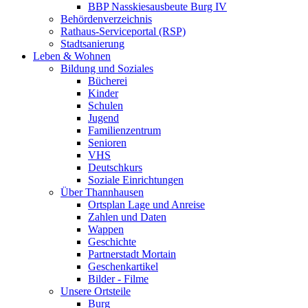
BBP Nasskiesausbeute Burg IV
Behördenverzeichnis
Rathaus-Serviceportal (RSP)
Stadtsanierung
Leben & Wohnen
Bildung und Soziales
Bücherei
Kinder
Schulen
Jugend
Familienzentrum
Senioren
VHS
Deutschkurs
Soziale Einrichtungen
Über Thannhausen
Ortsplan Lage und Anreise
Zahlen und Daten
Wappen
Geschichte
Partnerstadt Mortain
Geschenkartikel
Bilder - Filme
Unsere Ortsteile
Burg