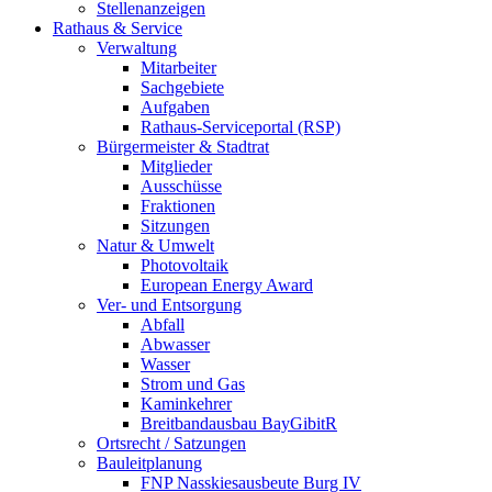
Stellenanzeigen
Rathaus & Service
Verwaltung
Mitarbeiter
Sachgebiete
Aufgaben
Rathaus-Serviceportal (RSP)
Bürgermeister & Stadtrat
Mitglieder
Ausschüsse
Fraktionen
Sitzungen
Natur & Umwelt
Photovoltaik
European Energy Award
Ver- und Entsorgung
Abfall
Abwasser
Wasser
Strom und Gas
Kaminkehrer
Breitbandausbau BayGibitR
Ortsrecht / Satzungen
Bauleitplanung
FNP Nasskiesausbeute Burg IV