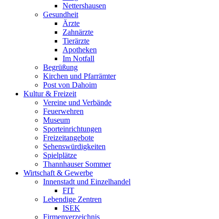
Nettershausen
Gesundheit
Ärzte
Zahnärzte
Tierärzte
Apotheken
Im Notfall
Begrüßung
Kirchen und Pfarrämter
Post von Dahoim
Kultur & Freizeit
Vereine und Verbände
Feuerwehren
Museum
Sporteinrichtungen
Freizeitangebote
Sehenswürdigkeiten
Spielplätze
Thannhauser Sommer
Wirtschaft & Gewerbe
Innenstadt und Einzelhandel
FIT
Lebendige Zentren
ISEK
Firmenverzeichnis