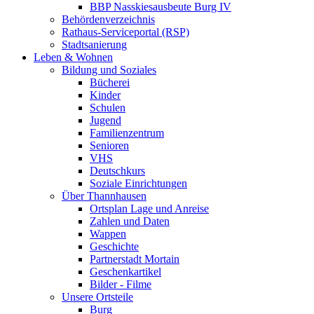
BBP Nasskiesausbeute Burg IV
Behördenverzeichnis
Rathaus-Serviceportal (RSP)
Stadtsanierung
Leben & Wohnen
Bildung und Soziales
Bücherei
Kinder
Schulen
Jugend
Familienzentrum
Senioren
VHS
Deutschkurs
Soziale Einrichtungen
Über Thannhausen
Ortsplan Lage und Anreise
Zahlen und Daten
Wappen
Geschichte
Partnerstadt Mortain
Geschenkartikel
Bilder - Filme
Unsere Ortsteile
Burg