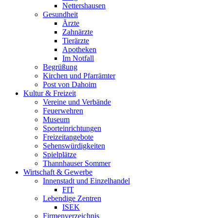
Nettershausen
Gesundheit
Ärzte
Zahnärzte
Tierärzte
Apotheken
Im Notfall
Begrüßung
Kirchen und Pfarrämter
Post von Dahoim
Kultur & Freizeit
Vereine und Verbände
Feuerwehren
Museum
Sporteinrichtungen
Freizeitangebote
Sehenswürdigkeiten
Spielplätze
Thannhauser Sommer
Wirtschaft & Gewerbe
Innenstadt und Einzelhandel
FIT
Lebendige Zentren
ISEK
Firmenverzeichnis