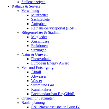
Stellenanzeigen
Rathaus & Service
Verwaltung
Mitarbeiter
Sachgebiete
Aufgaben
Rathaus-Serviceportal (RSP)
Bürgermeister & Stadtrat
Mitglieder
Ausschüsse
Fraktionen
Sitzungen
Natur & Umwelt
Photovoltaik
European Energy Award
Ver- und Entsorgung
Abfall
Abwasser
Wasser
Strom und Gas
Kaminkehrer
Breitbandausbau BayGibitR
Ortsrecht / Satzungen
Bauleitplanung
FNP Nasskiesausbeute Burg IV