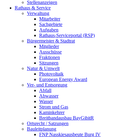
Stellenanzeigen
Rathaus & Service
Verwaltung
Mitarbeiter
Sachgebiete
Aufgaben
Rathaus-Serviceportal (RSP)
Bürgermeister & Stadtrat
Mitglieder
Ausschüsse
Fraktionen
Sitzungen
Natur & Umwelt
Photovoltaik
European Energy Award
Ver- und Entsorgung
Abfall
Abwasser
Wasser
Strom und Gas
Kaminkehrer
Breitbandausbau BayGibitR
Ortsrecht / Satzungen
Bauleitplanung
FNP Nasskiesausbeute Burg IV