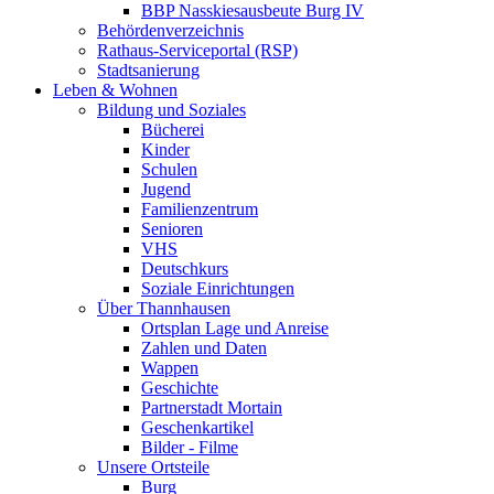
BBP Nasskiesausbeute Burg IV
Behördenverzeichnis
Rathaus-Serviceportal (RSP)
Stadtsanierung
Leben & Wohnen
Bildung und Soziales
Bücherei
Kinder
Schulen
Jugend
Familienzentrum
Senioren
VHS
Deutschkurs
Soziale Einrichtungen
Über Thannhausen
Ortsplan Lage und Anreise
Zahlen und Daten
Wappen
Geschichte
Partnerstadt Mortain
Geschenkartikel
Bilder - Filme
Unsere Ortsteile
Burg