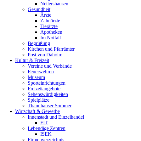
Nettershausen
Gesundheit
Ärzte
Zahnärzte
Tierärzte
Apotheken
Im Notfall
Begrüßung
Kirchen und Pfarrämter
Post von Dahoim
Kultur & Freizeit
Vereine und Verbände
Feuerwehren
Museum
Sporteinrichtungen
Freizeitangebote
Sehenswürdigkeiten
Spielplätze
Thannhauser Sommer
Wirtschaft & Gewerbe
Innenstadt und Einzelhandel
FIT
Lebendige Zentren
ISEK
Firmenverzeichnis