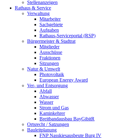
Stellenanzeigen
Rathaus & Service
Verwaltung
Mitarbeiter
Sachgebiete
Aufgaben
Rathaus-Serviceportal (RSP)
Bürgermeister & Stadtrat
Mitglieder
Ausschüsse
Fraktionen
Sitzungen
Natur & Umwelt
Photovoltaik
European Energy Award
Ver- und Entsorgung
Abfall
Abwasser
Wasser
Strom und Gas
Kaminkehrer
Breitbandausbau BayGibitR
Ortsrecht / Satzungen
Bauleitplanung
FNP Nasskiesausbeute Burg IV