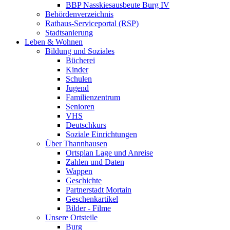
BBP Nasskiesausbeute Burg IV
Behördenverzeichnis
Rathaus-Serviceportal (RSP)
Stadtsanierung
Leben & Wohnen
Bildung und Soziales
Bücherei
Kinder
Schulen
Jugend
Familienzentrum
Senioren
VHS
Deutschkurs
Soziale Einrichtungen
Über Thannhausen
Ortsplan Lage und Anreise
Zahlen und Daten
Wappen
Geschichte
Partnerstadt Mortain
Geschenkartikel
Bilder - Filme
Unsere Ortsteile
Burg