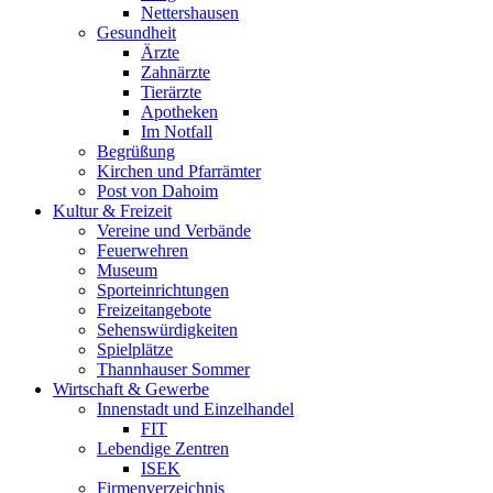
Nettershausen
Gesundheit
Ärzte
Zahnärzte
Tierärzte
Apotheken
Im Notfall
Begrüßung
Kirchen und Pfarrämter
Post von Dahoim
Kultur & Freizeit
Vereine und Verbände
Feuerwehren
Museum
Sporteinrichtungen
Freizeitangebote
Sehenswürdigkeiten
Spielplätze
Thannhauser Sommer
Wirtschaft & Gewerbe
Innenstadt und Einzelhandel
FIT
Lebendige Zentren
ISEK
Firmenverzeichnis