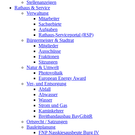
Stellenanzeigen
Rathaus & Service
Verwaltung
Mitarbeiter
Sachgebiete
Aufgaben
Rathaus-Serviceportal (RSP)
Bürgermeister & Stadtrat
Mitglieder
Ausschüsse
Fraktionen
Sitzungen
Natur & Umwelt
Photovoltaik
European Energy Award
Ver- und Entsorgung
Abfall
Abwasser
Wasser
Strom und Gas
Kaminkehrer
Breitbandausbau BayGibitR
Ortsrecht / Satzungen
Bauleitplanung
FNP Nasskiesausbeute Burg IV