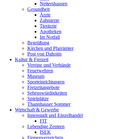
Nettershausen
Gesundheit
Ärzte
Zahnärzte
Tierärzte
Apotheken
Im Notfall
Begrüßung
Kirchen und Pfarrämter
Post von Dahoim
Kultur & Freizeit
Vereine und Verbände
Feuerwehren
Museum
Sporteinrichtungen
Freizeitangebote
Sehenswürdigkeiten
Spielplätze
Thannhauser Sommer
Wirtschaft & Gewerbe
Innenstadt und Einzelhandel
FIT
Lebendige Zentren
ISEK
Firmenverzeichnis