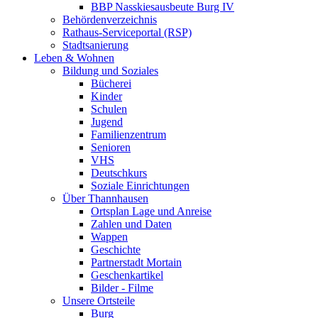
BBP Nasskiesausbeute Burg IV
Behördenverzeichnis
Rathaus-Serviceportal (RSP)
Stadtsanierung
Leben & Wohnen
Bildung und Soziales
Bücherei
Kinder
Schulen
Jugend
Familienzentrum
Senioren
VHS
Deutschkurs
Soziale Einrichtungen
Über Thannhausen
Ortsplan Lage und Anreise
Zahlen und Daten
Wappen
Geschichte
Partnerstadt Mortain
Geschenkartikel
Bilder - Filme
Unsere Ortsteile
Burg