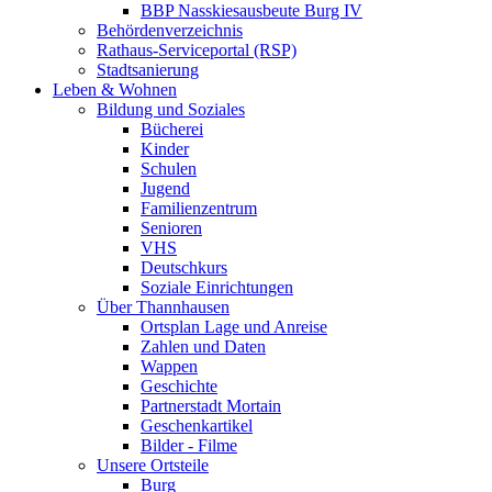
BBP Nasskiesausbeute Burg IV
Behördenverzeichnis
Rathaus-Serviceportal (RSP)
Stadtsanierung
Leben & Wohnen
Bildung und Soziales
Bücherei
Kinder
Schulen
Jugend
Familienzentrum
Senioren
VHS
Deutschkurs
Soziale Einrichtungen
Über Thannhausen
Ortsplan Lage und Anreise
Zahlen und Daten
Wappen
Geschichte
Partnerstadt Mortain
Geschenkartikel
Bilder - Filme
Unsere Ortsteile
Burg