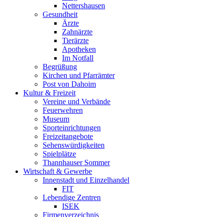
Nettershausen
Gesundheit
Ärzte
Zahnärzte
Tierärzte
Apotheken
Im Notfall
Begrüßung
Kirchen und Pfarrämter
Post von Dahoim
Kultur & Freizeit
Vereine und Verbände
Feuerwehren
Museum
Sporteinrichtungen
Freizeitangebote
Sehenswürdigkeiten
Spielplätze
Thannhauser Sommer
Wirtschaft & Gewerbe
Innenstadt und Einzelhandel
FIT
Lebendige Zentren
ISEK
Firmenverzeichnis