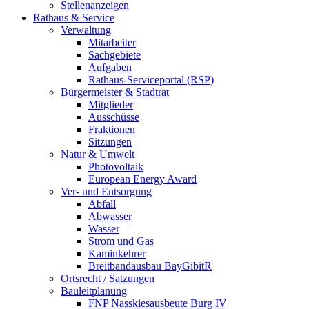
Stellenanzeigen
Rathaus & Service
Verwaltung
Mitarbeiter
Sachgebiete
Aufgaben
Rathaus-Serviceportal (RSP)
Bürgermeister & Stadtrat
Mitglieder
Ausschüsse
Fraktionen
Sitzungen
Natur & Umwelt
Photovoltaik
European Energy Award
Ver- und Entsorgung
Abfall
Abwasser
Wasser
Strom und Gas
Kaminkehrer
Breitbandausbau BayGibitR
Ortsrecht / Satzungen
Bauleitplanung
FNP Nasskiesausbeute Burg IV