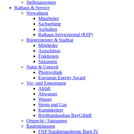
Stellenanzeigen
Rathaus & Service
Verwaltung
Mitarbeiter
Sachgebiete
Aufgaben
Rathaus-Serviceportal (RSP)
Bürgermeister & Stadtrat
Mitglieder
Ausschüsse
Fraktionen
Sitzungen
Natur & Umwelt
Photovoltaik
European Energy Award
Ver- und Entsorgung
Abfall
Abwasser
Wasser
Strom und Gas
Kaminkehrer
Breitbandausbau BayGibitR
Ortsrecht / Satzungen
Bauleitplanung
FNP Nasskiesausbeute Burg IV