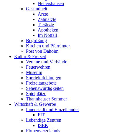
Nettershausen
Gesundheit
Ärzte
Zahnärzte
Tierärzte
Apotheken
Im Notfall
Begrüßung
Kirchen und Pfarrämter
Post von Dahoim
Kultur & Freizeit
Vereine und Verbände
Feuerwehren
Museum
Sporteinrichtungen
Freizeitangebote
Sehenswürdigkeiten
Spielplätze
Thannhauser Sommer
Wirtschaft & Gewerbe
Innenstadt und Einzelhandel
FIT
Lebendige Zentren
ISEK
Firmenverzeichnis