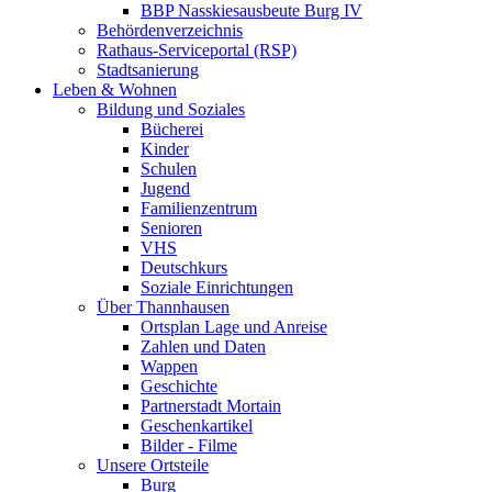
BBP Nasskiesausbeute Burg IV
Behördenverzeichnis
Rathaus-Serviceportal (RSP)
Stadtsanierung
Leben & Wohnen
Bildung und Soziales
Bücherei
Kinder
Schulen
Jugend
Familienzentrum
Senioren
VHS
Deutschkurs
Soziale Einrichtungen
Über Thannhausen
Ortsplan Lage und Anreise
Zahlen und Daten
Wappen
Geschichte
Partnerstadt Mortain
Geschenkartikel
Bilder - Filme
Unsere Ortsteile
Burg