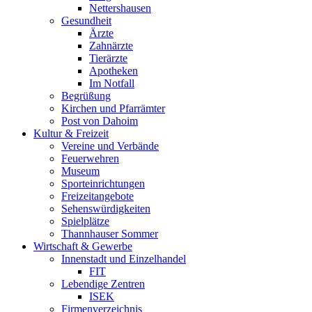
Nettershausen
Gesundheit
Ärzte
Zahnärzte
Tierärzte
Apotheken
Im Notfall
Begrüßung
Kirchen und Pfarrämter
Post von Dahoim
Kultur & Freizeit
Vereine und Verbände
Feuerwehren
Museum
Sporteinrichtungen
Freizeitangebote
Sehenswürdigkeiten
Spielplätze
Thannhauser Sommer
Wirtschaft & Gewerbe
Innenstadt und Einzelhandel
FIT
Lebendige Zentren
ISEK
Firmenverzeichnis