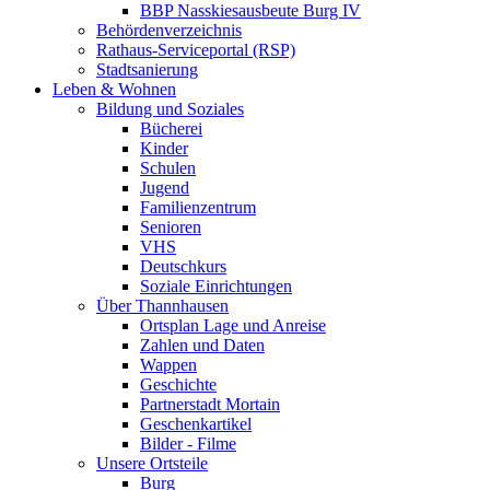
BBP Nasskiesausbeute Burg IV
Behördenverzeichnis
Rathaus-Serviceportal (RSP)
Stadtsanierung
Leben & Wohnen
Bildung und Soziales
Bücherei
Kinder
Schulen
Jugend
Familienzentrum
Senioren
VHS
Deutschkurs
Soziale Einrichtungen
Über Thannhausen
Ortsplan Lage und Anreise
Zahlen und Daten
Wappen
Geschichte
Partnerstadt Mortain
Geschenkartikel
Bilder - Filme
Unsere Ortsteile
Burg