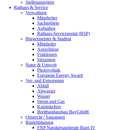
Stellenanzeigen
Rathaus & Service
Verwaltung
Mitarbeiter
Sachgebiete
Aufgaben
Rathaus-Serviceportal (RSP)
Bürgermeister & Stadtrat
Mitglieder
Ausschüsse
Fraktionen
Sitzungen
Natur & Umwelt
Photovoltaik
European Energy Award
Ver- und Entsorgung
Abfall
Abwasser
Wasser
Strom und Gas
Kaminkehrer
Breitbandausbau BayGibitR
Ortsrecht / Satzungen
Bauleitplanung
FNP Nasskiesausbeute Burg IV