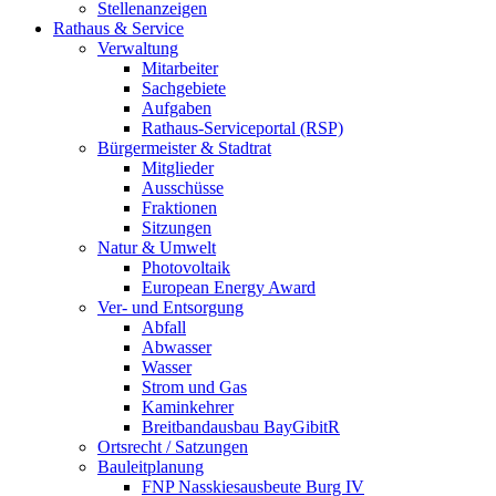
Stellenanzeigen
Rathaus & Service
Verwaltung
Mitarbeiter
Sachgebiete
Aufgaben
Rathaus-Serviceportal (RSP)
Bürgermeister & Stadtrat
Mitglieder
Ausschüsse
Fraktionen
Sitzungen
Natur & Umwelt
Photovoltaik
European Energy Award
Ver- und Entsorgung
Abfall
Abwasser
Wasser
Strom und Gas
Kaminkehrer
Breitbandausbau BayGibitR
Ortsrecht / Satzungen
Bauleitplanung
FNP Nasskiesausbeute Burg IV