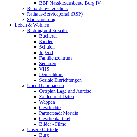
BBP Nasskiesausbeute Burg IV
Behördenverzeichnis
Rathaus-Serviceportal (RSP)
Stadtsanierung
Leben & Wohnen
Bildung und Soziales
Bücherei
Kinder
Schulen
Jugend
Familienzentrum
Senioren
VHS
Deutschkurs
Soziale Einrichtungen
Über Thannhausen
Ortsplan Lage und Anreise
Zahlen und Daten
Wappen
Geschichte
Partnerstadt Mortain
Geschenkartikel
Bilder - Filme
Unsere Ortsteile
Burg