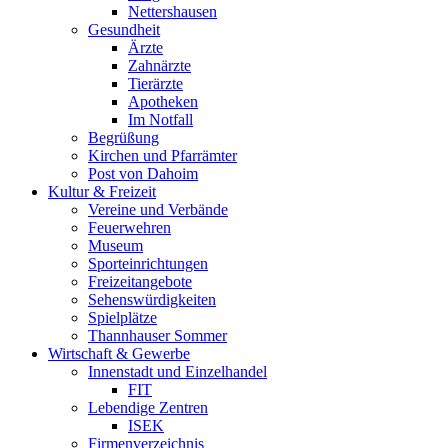
Nettershausen
Gesundheit
Ärzte
Zahnärzte
Tierärzte
Apotheken
Im Notfall
Begrüßung
Kirchen und Pfarrämter
Post von Dahoim
Kultur & Freizeit
Vereine und Verbände
Feuerwehren
Museum
Sporteinrichtungen
Freizeitangebote
Sehenswürdigkeiten
Spielplätze
Thannhauser Sommer
Wirtschaft & Gewerbe
Innenstadt und Einzelhandel
FIT
Lebendige Zentren
ISEK
Firmenverzeichnis