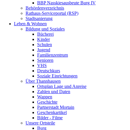
BBP Nasskiesausbeute Burg IV
Behördenverzeichnis
Rathaus-Serviceportal (RSP)
Stadtsanierung
Leben & Wohnen
Bildung und Soziales
Bücherei
Kinder
Schulen
Jugend
Familienzentrum
Senioren
VHS
Deutschkurs
Soziale Einrichtungen
Über Thannhausen
Ortsplan Lage und Anreise
Zahlen und Daten
Wappen
Geschichte
Partnerstadt Mortain
Geschenkartikel
Bilder - Filme
Unsere Ortsteile
Burg