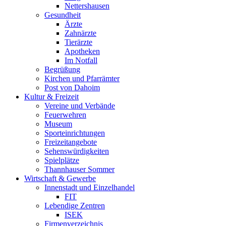
Nettershausen
Gesundheit
Ärzte
Zahnärzte
Tierärzte
Apotheken
Im Notfall
Begrüßung
Kirchen und Pfarrämter
Post von Dahoim
Kultur & Freizeit
Vereine und Verbände
Feuerwehren
Museum
Sporteinrichtungen
Freizeitangebote
Sehenswürdigkeiten
Spielplätze
Thannhauser Sommer
Wirtschaft & Gewerbe
Innenstadt und Einzelhandel
FIT
Lebendige Zentren
ISEK
Firmenverzeichnis