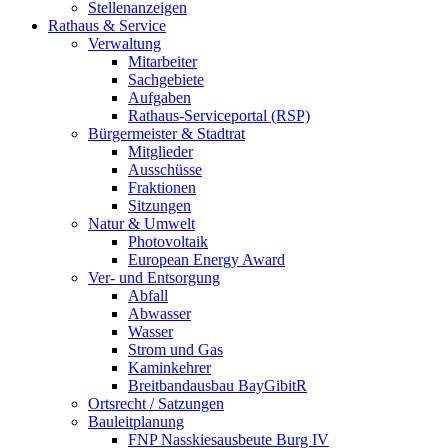
Stellenanzeigen
Rathaus & Service
Verwaltung
Mitarbeiter
Sachgebiete
Aufgaben
Rathaus-Serviceportal (RSP)
Bürgermeister & Stadtrat
Mitglieder
Ausschüsse
Fraktionen
Sitzungen
Natur & Umwelt
Photovoltaik
European Energy Award
Ver- und Entsorgung
Abfall
Abwasser
Wasser
Strom und Gas
Kaminkehrer
Breitbandausbau BayGibitR
Ortsrecht / Satzungen
Bauleitplanung
FNP Nasskiesausbeute Burg IV