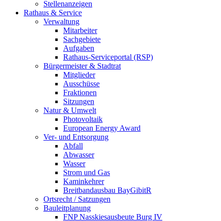
Stellenanzeigen
Rathaus & Service
Verwaltung
Mitarbeiter
Sachgebiete
Aufgaben
Rathaus-Serviceportal (RSP)
Bürgermeister & Stadtrat
Mitglieder
Ausschüsse
Fraktionen
Sitzungen
Natur & Umwelt
Photovoltaik
European Energy Award
Ver- und Entsorgung
Abfall
Abwasser
Wasser
Strom und Gas
Kaminkehrer
Breitbandausbau BayGibitR
Ortsrecht / Satzungen
Bauleitplanung
FNP Nasskiesausbeute Burg IV