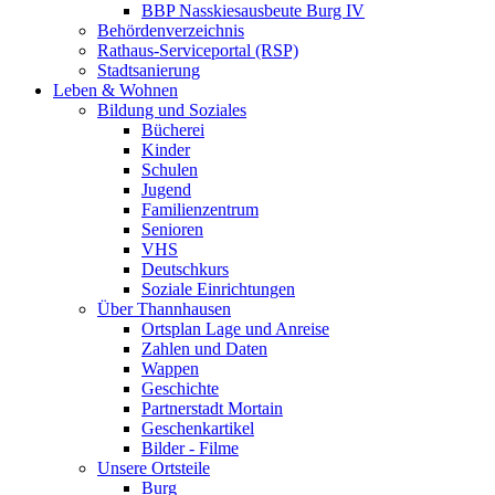
BBP Nasskiesausbeute Burg IV
Behördenverzeichnis
Rathaus-Serviceportal (RSP)
Stadtsanierung
Leben & Wohnen
Bildung und Soziales
Bücherei
Kinder
Schulen
Jugend
Familienzentrum
Senioren
VHS
Deutschkurs
Soziale Einrichtungen
Über Thannhausen
Ortsplan Lage und Anreise
Zahlen und Daten
Wappen
Geschichte
Partnerstadt Mortain
Geschenkartikel
Bilder - Filme
Unsere Ortsteile
Burg