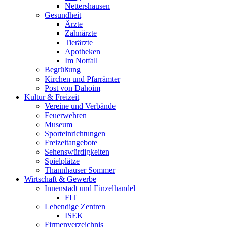
Nettershausen
Gesundheit
Ärzte
Zahnärzte
Tierärzte
Apotheken
Im Notfall
Begrüßung
Kirchen und Pfarrämter
Post von Dahoim
Kultur & Freizeit
Vereine und Verbände
Feuerwehren
Museum
Sporteinrichtungen
Freizeitangebote
Sehenswürdigkeiten
Spielplätze
Thannhauser Sommer
Wirtschaft & Gewerbe
Innenstadt und Einzelhandel
FIT
Lebendige Zentren
ISEK
Firmenverzeichnis