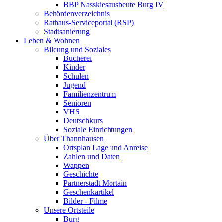
BBP Nasskiesausbeute Burg IV
Behördenverzeichnis
Rathaus-Serviceportal (RSP)
Stadtsanierung
Leben & Wohnen
Bildung und Soziales
Bücherei
Kinder
Schulen
Jugend
Familienzentrum
Senioren
VHS
Deutschkurs
Soziale Einrichtungen
Über Thannhausen
Ortsplan Lage und Anreise
Zahlen und Daten
Wappen
Geschichte
Partnerstadt Mortain
Geschenkartikel
Bilder - Filme
Unsere Ortsteile
Burg