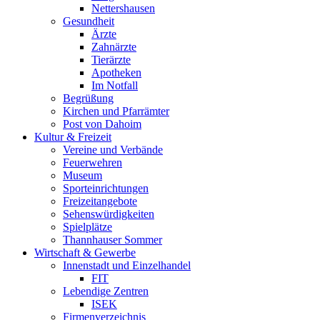
Nettershausen
Gesundheit
Ärzte
Zahnärzte
Tierärzte
Apotheken
Im Notfall
Begrüßung
Kirchen und Pfarrämter
Post von Dahoim
Kultur & Freizeit
Vereine und Verbände
Feuerwehren
Museum
Sporteinrichtungen
Freizeitangebote
Sehenswürdigkeiten
Spielplätze
Thannhauser Sommer
Wirtschaft & Gewerbe
Innenstadt und Einzelhandel
FIT
Lebendige Zentren
ISEK
Firmenverzeichnis