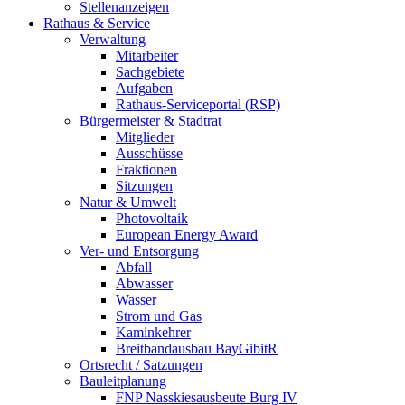
Stellenanzeigen
Rathaus & Service
Verwaltung
Mitarbeiter
Sachgebiete
Aufgaben
Rathaus-Serviceportal (RSP)
Bürgermeister & Stadtrat
Mitglieder
Ausschüsse
Fraktionen
Sitzungen
Natur & Umwelt
Photovoltaik
European Energy Award
Ver- und Entsorgung
Abfall
Abwasser
Wasser
Strom und Gas
Kaminkehrer
Breitbandausbau BayGibitR
Ortsrecht / Satzungen
Bauleitplanung
FNP Nasskiesausbeute Burg IV