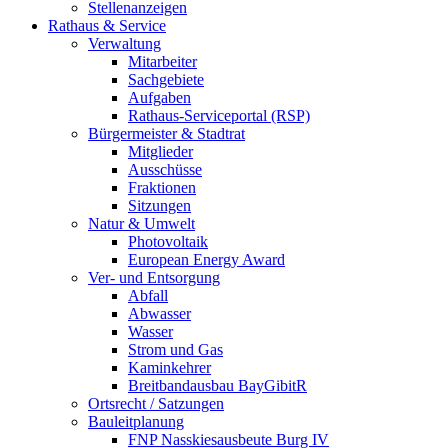
Stellenanzeigen
Rathaus & Service
Verwaltung
Mitarbeiter
Sachgebiete
Aufgaben
Rathaus-Serviceportal (RSP)
Bürgermeister & Stadtrat
Mitglieder
Ausschüsse
Fraktionen
Sitzungen
Natur & Umwelt
Photovoltaik
European Energy Award
Ver- und Entsorgung
Abfall
Abwasser
Wasser
Strom und Gas
Kaminkehrer
Breitbandausbau BayGibitR
Ortsrecht / Satzungen
Bauleitplanung
FNP Nasskiesausbeute Burg IV