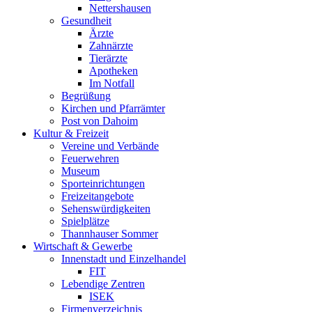
Nettershausen
Gesundheit
Ärzte
Zahnärzte
Tierärzte
Apotheken
Im Notfall
Begrüßung
Kirchen und Pfarrämter
Post von Dahoim
Kultur & Freizeit
Vereine und Verbände
Feuerwehren
Museum
Sporteinrichtungen
Freizeitangebote
Sehenswürdigkeiten
Spielplätze
Thannhauser Sommer
Wirtschaft & Gewerbe
Innenstadt und Einzelhandel
FIT
Lebendige Zentren
ISEK
Firmenverzeichnis