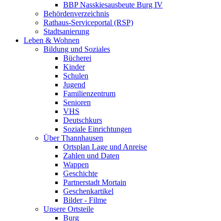
BBP Nasskiesausbeute Burg IV
Behördenverzeichnis
Rathaus-Serviceportal (RSP)
Stadtsanierung
Leben & Wohnen
Bildung und Soziales
Bücherei
Kinder
Schulen
Jugend
Familienzentrum
Senioren
VHS
Deutschkurs
Soziale Einrichtungen
Über Thannhausen
Ortsplan Lage und Anreise
Zahlen und Daten
Wappen
Geschichte
Partnerstadt Mortain
Geschenkartikel
Bilder - Filme
Unsere Ortsteile
Burg