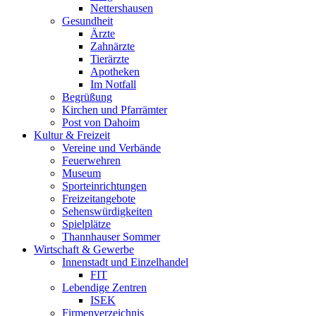
Nettershausen
Gesundheit
Ärzte
Zahnärzte
Tierärzte
Apotheken
Im Notfall
Begrüßung
Kirchen und Pfarrämter
Post von Dahoim
Kultur & Freizeit
Vereine und Verbände
Feuerwehren
Museum
Sporteinrichtungen
Freizeitangebote
Sehenswürdigkeiten
Spielplätze
Thannhauser Sommer
Wirtschaft & Gewerbe
Innenstadt und Einzelhandel
FIT
Lebendige Zentren
ISEK
Firmenverzeichnis