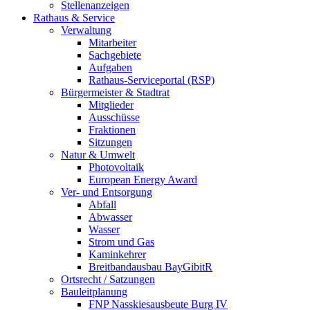
Stellenanzeigen
Rathaus & Service
Verwaltung
Mitarbeiter
Sachgebiete
Aufgaben
Rathaus-Serviceportal (RSP)
Bürgermeister & Stadtrat
Mitglieder
Ausschüsse
Fraktionen
Sitzungen
Natur & Umwelt
Photovoltaik
European Energy Award
Ver- und Entsorgung
Abfall
Abwasser
Wasser
Strom und Gas
Kaminkehrer
Breitbandausbau BayGibitR
Ortsrecht / Satzungen
Bauleitplanung
FNP Nasskiesausbeute Burg IV